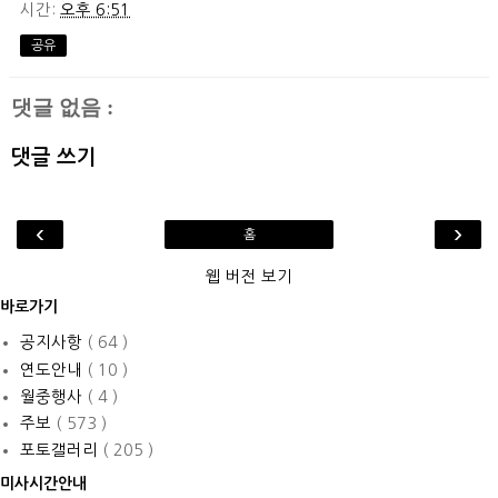
시간:
오후 6:51
공유
댓글 없음 :
댓글 쓰기
‹
›
홈
웹 버전 보기
바로가기
공지사항
( 64 )
연도안내
( 10 )
월중행사
( 4 )
주보
( 573 )
포토갤러리
( 205 )
미사시간안내