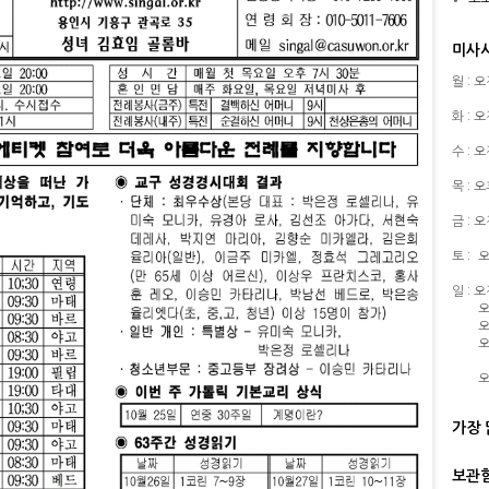
미사
월 : 
화 : 
수 : 
목 : 
금 : 
토 :
오
일 : 
오
오
오
오
가장 
보관