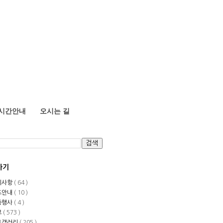
시간안내
오시는 길
가기
지사항
( 64 )
도안내
( 10 )
중행사
( 4 )
보
( 573 )
토갤러리
( 205 )