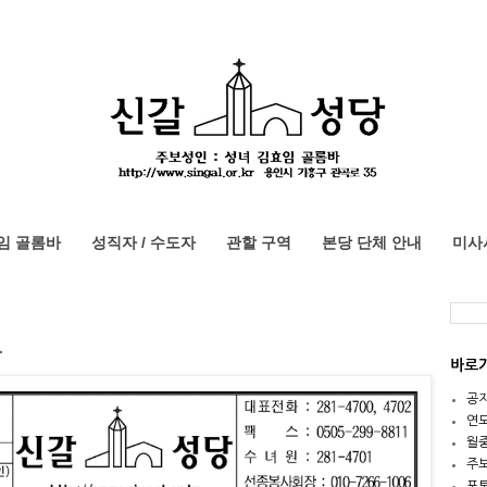
임 골롬바
성직자 / 수도자
관할 구역
본당 단체 안내
미사
보
바로
공
연
월
주
포