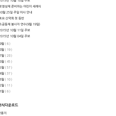
2015년 10월 18일 주보
첫영성체 준비하는 어린이 세례식
10월 25일 주일 미사 안내
토요 산악회 첫 등반
소공동체 봉사자 연수(9월 19일)
2015년 10월 11일 주보
2015년 10월 04일 주보
9월
( 6 )
8월
( 19 )
7월
( 28 )
6월
( 45 )
5월
( 57 )
4월
( 37 )
3월
( 10 )
2월
( 11 )
1월
( 6 )
서식다운로드
안용지