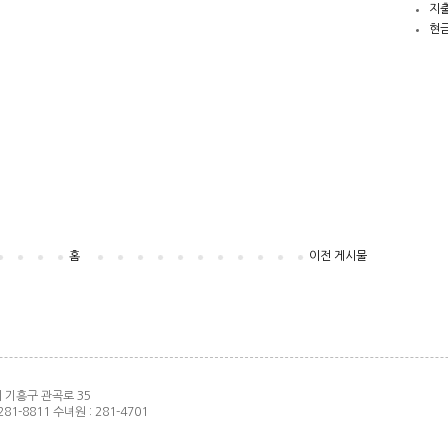
지
현
홈
이전 게시물
인시 기흥구 관곡로 35
281-8811 수녀원 : 281-4701