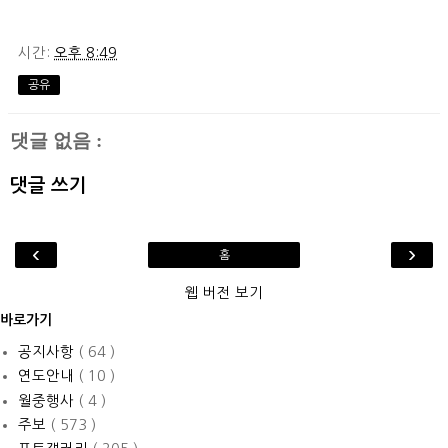
시간:
오후 8:49
공유
댓글 없음 :
댓글 쓰기
‹
›
홈
웹 버전 보기
바로가기
공지사항
( 64 )
연도안내
( 10 )
월중행사
( 4 )
주보
( 573 )