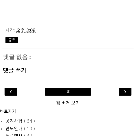
시간:
오후 3:08
공유
댓글 없음 :
댓글 쓰기
‹
›
홈
웹 버전 보기
바로가기
공지사항
( 64 )
연도안내
( 10 )
월중행사
( 4 )