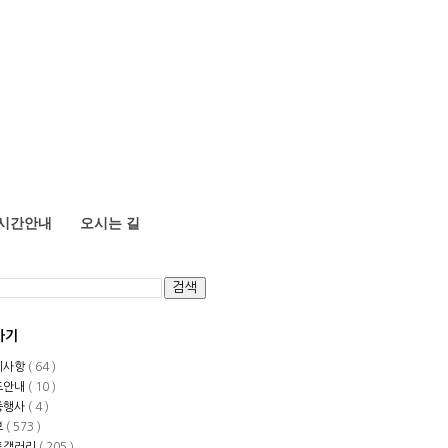
시간안내
오시는 길
가기
지사항
( 64 )
도안내
( 10 )
중행사
( 4 )
보
( 573 )
토갤러리
( 205 )