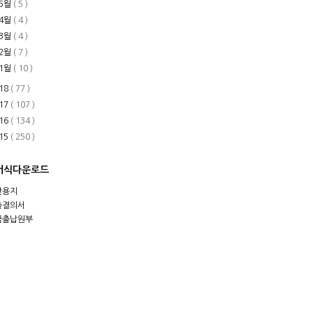
5월
( 5 )
4월
( 4 )
3월
( 4 )
2월
( 7 )
1월
( 10 )
18
( 77 )
17
( 107 )
16
( 134 )
15
( 250 )
서식다운로드
안용지
출결의서
금출납원부