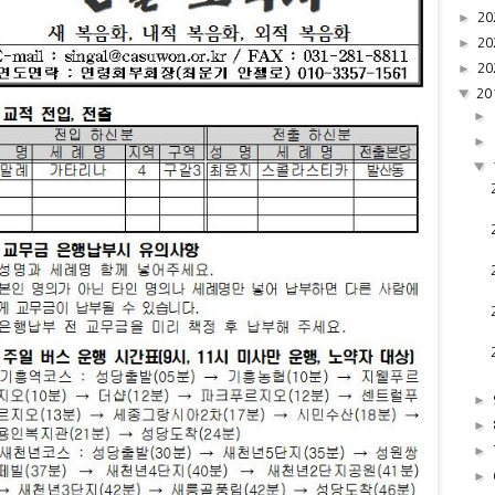
►
20
►
20
►
20
▼
20
►
►
▼
►
►
►
►