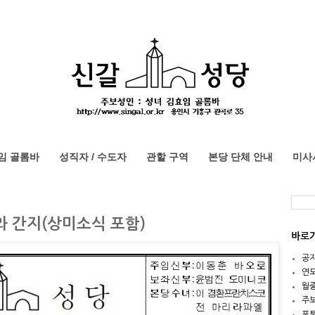
임 골롬바
성직자 / 수도자
관할 구역
본당 단체 안내
미사
보와 간지(상미소식 포함)
바로
공
연
월
주
포