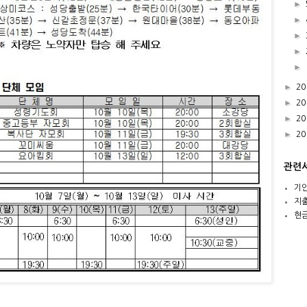
►
►
►
►
►
►
20
►
20
►
20
►
20
관련
기
지
현