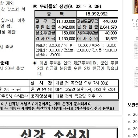
더없
순간
그리
보관
►
20
►
20
►
20
►
20