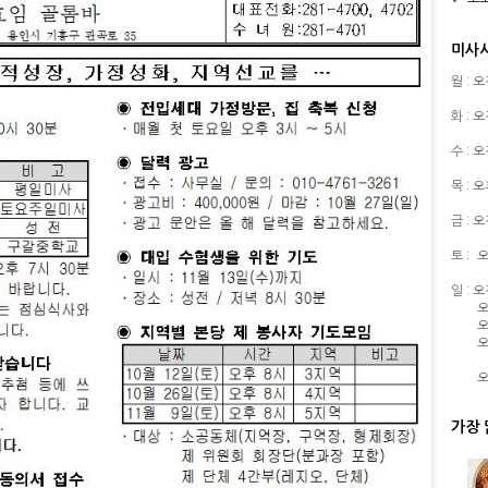
미사
월 : 
화 : 
수 : 
목 : 
금 : 
토 :
오
일 : 
오
오
오
오
가장 