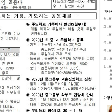
미사
월 : 
화 : 
수 : 
목 : 
금 : 
토 :
오
일 : 
오
오
오
오
가장 