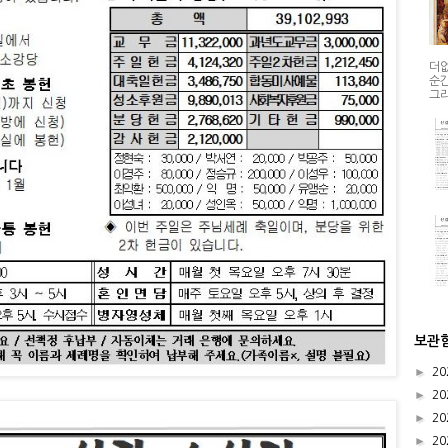
더없
순간
그리
보관
►
20
►
20
►
20
►
20