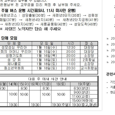
►
20
►
20
►
20
►
20
►
20
관련
기
지
현