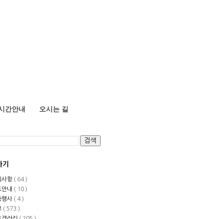
시간안내
오시는 길
가기
지사항
( 64 )
도안내
( 10 )
중행사
( 4 )
보
( 573 )
토갤러리
( 205 )