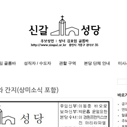
임 골롬바
성직자 / 수도자
관할 구역
본당 단체 안내
미사
보와 간지(상미소식 포함)
바로
공
연
월
주
포