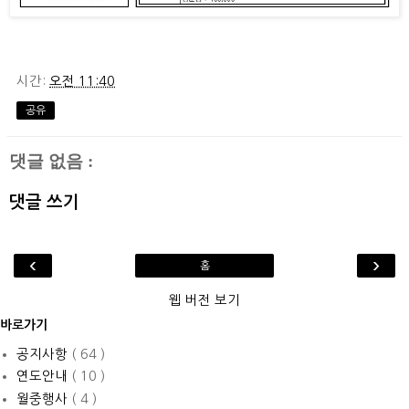
시간:
오전 11:40
공유
댓글 없음 :
댓글 쓰기
‹
›
홈
웹 버전 보기
바로가기
공지사항
( 64 )
연도안내
( 10 )
월중행사
( 4 )