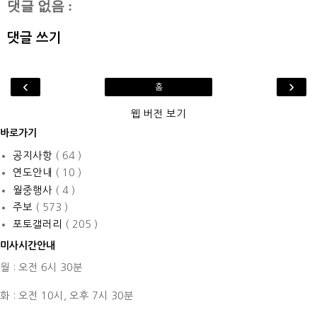
댓글 없음 :
댓글 쓰기
‹
›
홈
웹 버전 보기
바로가기
공지사항
( 64 )
연도안내
( 10 )
월중행사
( 4 )
주보
( 573 )
포토갤러리
( 205 )
미사시간안내
월 : 오전 6시 30분
화 : 오전 10시,
오후 7시 30분