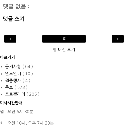
댓글 없음 :
댓글 쓰기
‹
›
홈
웹 버전 보기
바로가기
공지사항
( 64 )
연도안내
( 10 )
월중행사
( 4 )
주보
( 573 )
포토갤러리
( 205 )
미사시간안내
월 : 오전 6시 30분
화 : 오전 10시,
오후 7시 30분