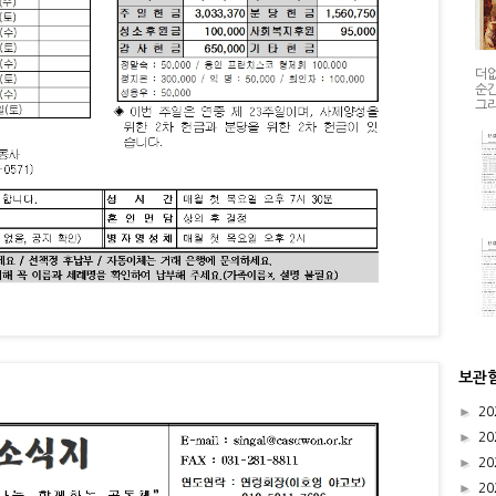
더없
순간
그리
보관
►
20
►
20
►
20
►
20