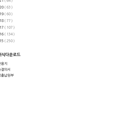
21
( 64 )
20
( 63 )
19
( 60 )
18
( 77 )
17
( 107 )
16
( 134 )
15
( 250 )
서식다운로드
안용지
출결의서
금출납원부