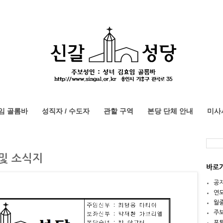
임 골롬바
성직자 / 수도자
관할 구역
본당 단체 안내
미사
 및 소식지
바로
공
연
월
주
포