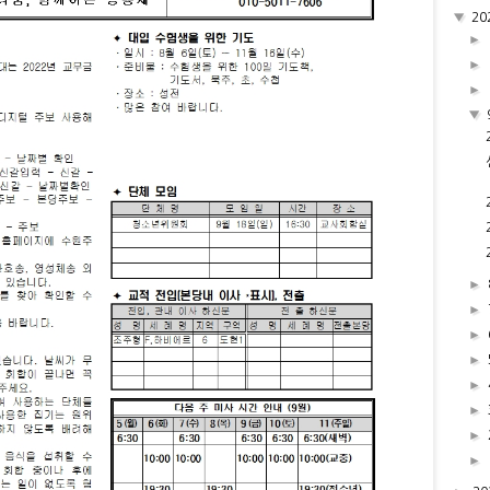
▼
20
►
►
►
▼
►
►
►
►
►
►
►
►