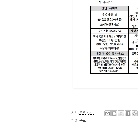
시간:
오후 2:41
라벨:
주보