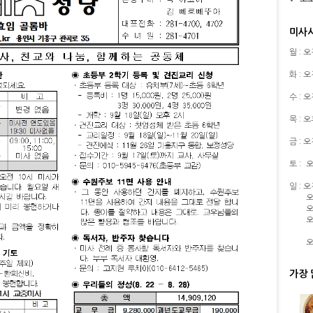
미사
월 : 
화 : 
수 : 
목 : 
금 : 
토 :
오
일 : 
오
오
오
오
가장 