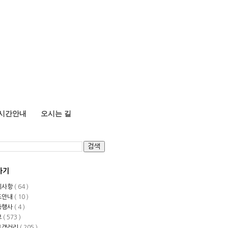
시간안내
오시는 길
가기
지사항
( 64 )
도안내
( 10 )
중행사
( 4 )
보
( 573 )
토갤러리
( 205 )