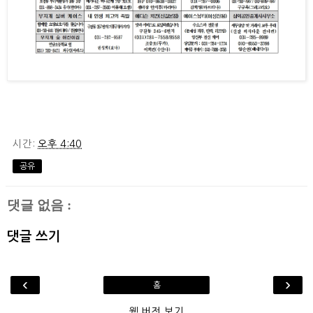
시간:
오후 4:40
공유
댓글 없음 :
댓글 쓰기
‹
›
홈
웹 버전 보기