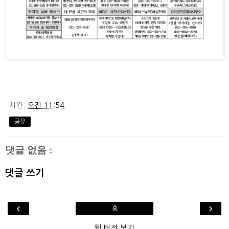
시간:
오전 11:54
공유
댓글 없음 :
댓글 쓰기
‹
›
홈
웹 버전 보기