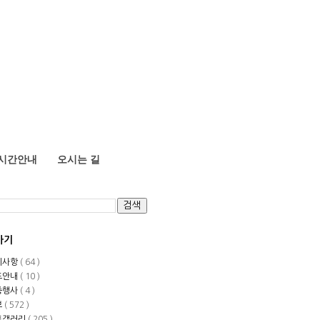
시간안내
오시는 길
가기
지사항
( 64 )
도안내
( 10 )
중행사
( 4 )
보
( 572 )
토갤러리
( 205 )