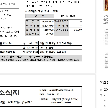
더없
순간
그리
보관
►
20
▼
20
►
►