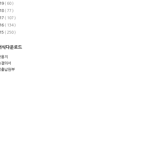
19
( 60 )
18
( 77 )
17
( 107 )
16
( 134 )
15
( 250 )
서식다운로드
안용지
출결의서
금출납원부