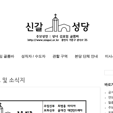
임 골롬바
성직자 / 수도자
관할 구역
본당 단체 안내
미사
보 및 소식지
바로
공
연
월
주
포