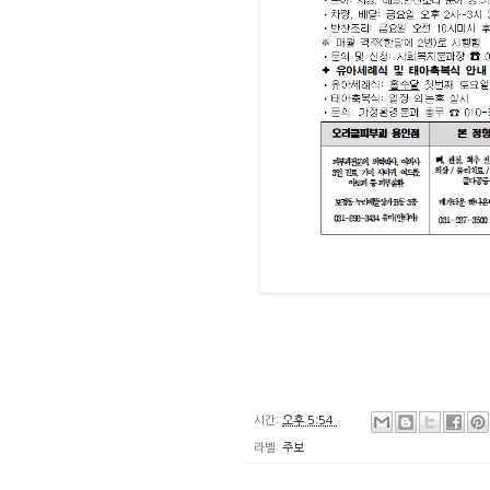
시간:
오후 5:54
라벨:
주보