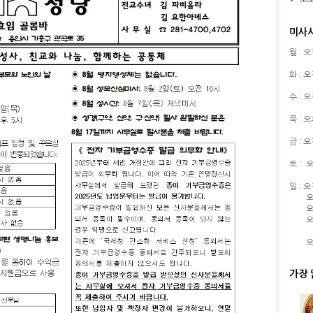
미사
월 : 
화 : 
수 : 
목 : 
금 : 
토 :
오
일 : 
오
오
오
오
가장 