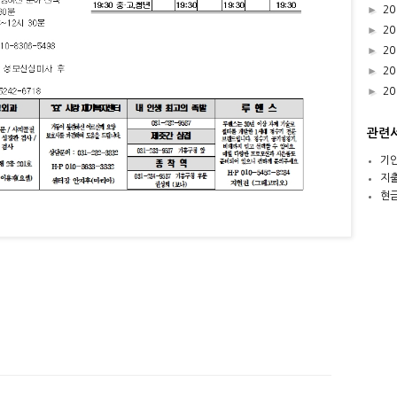
►
20
►
20
►
20
►
20
►
20
관련
기
지
현