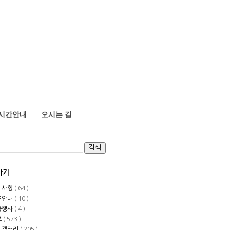
시간안내
오시는 길
가기
지사항
( 64 )
도안내
( 10 )
중행사
( 4 )
보
( 573 )
토갤러리
( 205 )