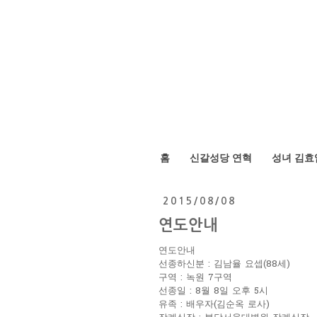
홈
신갈성당 연혁
성녀 김효
2015/08/08
연도안내
연도안내
선종하신분 : 김남율 요셉(88세)
구역 : 녹원 7구역
선종일 : 8월 8일 오후 5시
유족 : 배우자(김순옥 로사)