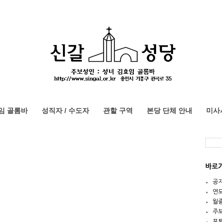
임 골롬바
성직자 / 수도자
관할 구역
본당 단체 안내
미사
바로
공
연
월
주
포