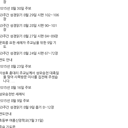
장
2015년 8월 30일 주보
63주간 성경읽기 8월 29일 시편 102~106
장
63주간 성경읽기 8월 28일 시편 90~101
장
63주간 성경읽기 8월 27일 시편 84~89장
문희종 요한 세례자 주교님을 위한 9일 기
도
63주간 성경읽기 8월 24일 시편 67~72장
연도 안내
2015년 8월 23일 주보
이성효 총대리 주교님께서 성모승천 대축일
을 맞아 사목방문 미사를 집전해 주셨습
니다. ...
2015년 8월 16일 주보
성모승천반 세례식
2015년 8월 9일 주보
63주간 성경읽기 8월 9일 욥기 8~12장
연도안내
초등부 여름신앙학교(7월 31일)
주요 기도문