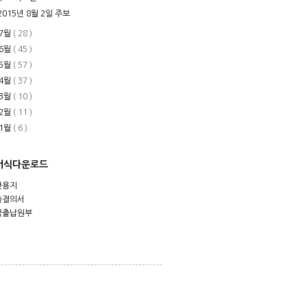
2015년 8월 2일 주보
7월
( 28 )
6월
( 45 )
5월
( 57 )
4월
( 37 )
3월
( 10 )
2월
( 11 )
1월
( 6 )
서식다운로드
안용지
출결의서
금출납원부