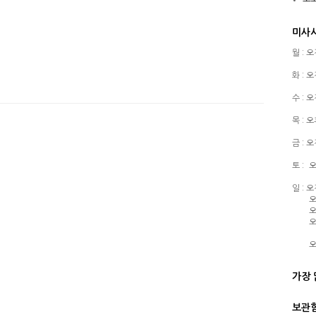
미사
월 : 
화 : 
수 : 
목 : 
금 : 
토 :
오
일 : 
오
오
오
오
가장 
보관