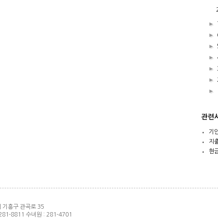
►
►
►
►
►
►
►
관련
기
지
현
인시 기흥구 관곡로 35
281-8811 수녀원 : 281-4701