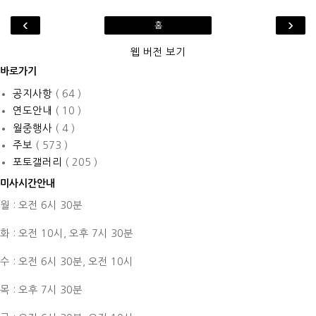
‹
›
홈
웹 버전 보기
바로가기
공지사항
( 64 )
연도안내
( 10 )
월중행사
( 4 )
주보
( 573 )
포토갤러리
( 205 )
미사시간안내
월 : 오전 6시 30분
화 : 오전 10시,
오후 7시 30분
수 : 오전 6시 30분,
오전 10시
목 : 오후 7시 30분