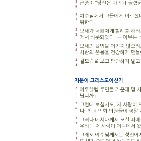
2
군중이 “당신은 마귀가 들렸군
0
2
예수님께서 그들에게 이르셨다.
1
워한다.
2
모세가 너희에게 할례를 하라
2
게서 비롯되었다. ─ 아무튼
2
모세의 율법을 어기지 않으려
3
사람의 온몸을 건강하게 만들어
2
겉모습을 보고 판단하지 말고
4
저분이 그리스도이신가
2
예루살렘 주민들 가운데 몇 사
5
닙니까?
2
그런데 보십시오. 저 사람이 
6
다. 최고 의회 의원들이 정말
2
그러나 메시아께서 오실 때에
7
우리는 저 사람이 어디에서 왔
2
그래서 예수님께서는 성전에서
8