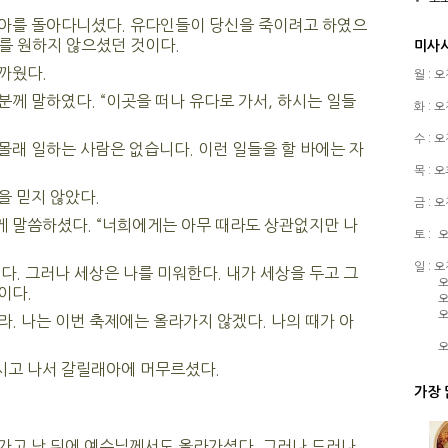
아를 돌아다니셨다. 유다인들이 당신을 죽이려고 하였으
를 원하지 않으셨던 것이다.
미사
까웠다.
월 : 
께 말하였다. “이곳을 떠나 유다로 가서, 하시는 일들
화 : 
수 : 
래 일하는 사람은 없습니다. 이런 일들을 할 바에는 자
목 : 
을 믿지 않았다.
금 : 
 말씀하셨다. “너희에게는 아무 때라도 상관없지만 나
토 :
오
일 : 
다. 그러나 세상은 나를 미워한다. 내가 세상을 두고 그
오
이다.
오
오
. 나는 이번 축제에는 올라가지 않겠다. 나의 때가 아
오
고 나서 갈릴래아에 머무르셨다.
가장 
가고 난 뒤에 예수님께서도 올라가셨다. 그러나 드러나