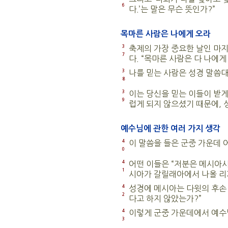
6
다.’는 말은 무슨 뜻인가?”
목마른 사람은 나에게 오라
3
축제의 가장 중요한 날인 마
7
다. “목마른 사람은 다 나에게
3
나를 믿는 사람은 성경 말씀대
8
3
이는 당신을 믿는 이들이 받게
9
럽게 되지 않으셨기 때문에, 
예수님에 관한 여러 가지 생각
4
이 말씀을 들은 군중 가운데 어
0
4
어떤 이들은 “저분은 메시아시
1
시아가 갈릴래아에서 나올 리
4
성경에 메시아는 다윗의 후손
2
다고 하지 않았는가?”
4
이렇게 군중 가운데에서 예수
3