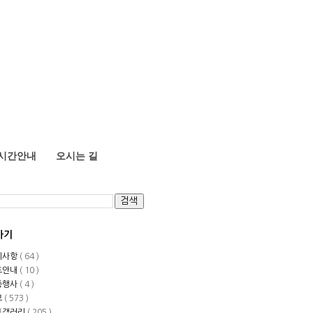
시간안내
오시는 길
가기
지사항
( 64 )
도안내
( 10 )
중행사
( 4 )
보
( 573 )
토갤러리
( 205 )