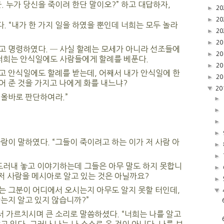
. 누가 당신을 죽이려 한단 말이오?” 하고 대답하자,
►
20
►
20
 “내가 한 가지 일을 하였을 뿐인데 너희는 모두 놀라
►
20
►
20
고 명령하였다. ─ 사실 할례는 모세가 아니라 선조들에
►
20
 너희는 안식일에도 사람들에게 할례를 베푼다.
►
20
고 안식일에도 할례를 받는데, 어째서 내가 안식일에 한
►
20
 준 것을 가지고 나에게 화를 내느냐?
▼
20
 올바로 판단하여라.”
►
►
►
►
람이 말하였다. “그들이 죽이려고 하는 이가 저 사람 아
►
►
드러내 놓고 이야기하는데 그들은 아무 말도 하지 못합니
►
 저 사람을 메시아로 알고 있는 것은 아닐까요?
►
는 그분이 어디에서 오시는지 아무도 알지 못할 터인데,
▼
는지 알고 있지 않습니까?”
 가르치시며 큰 소리로 말씀하셨다. “너희는 나를 알고