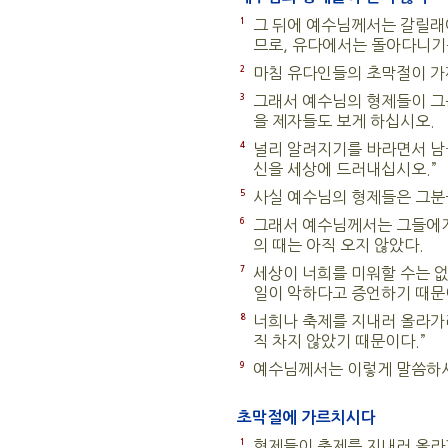
1
그 뒤에 예수님께서는 갈릴래
므로, 유다에서는 돌아다니기
2
마침 유다인들의 초막절이 가
3
그래서 예수님의 형제들이 그분
을 제자들도 보게 하십시오.
4
널리 알려지기를 바라면서 남몰
신을 세상에 드러내십시오.”
5
사실 예수님의 형제들은 그분
6
그래서 예수님께서는 그들에게
의 때는 아직 오지 않았다.
7
세상이 너희를 미워할 수는 없
일이 악하다고 증언하기 때문
8
너희나 축제를 지내러 올라가라
직 차지 않았기 때문이다.”
9
예수님께서는 이렇게 말씀하시
초막절에 가르치시다
1
형제들이 축제를 지내러 올라