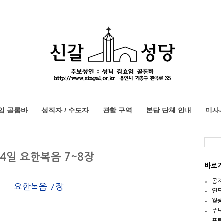
임 골롬바
성직자 / 수도자
관할 구역
본당 단체 안내
미사
14일 요한복음 7~8장
바로
공
요한복음 7장
연
월
주
포