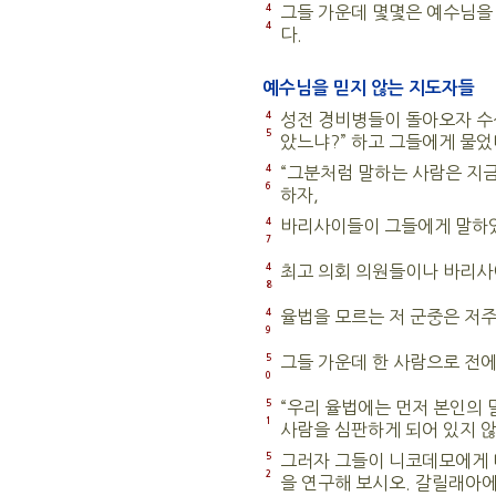
4
그들 가운데 몇몇은 예수님을 
4
다.
예수님을 믿지 않는 지도자들
4
성전 경비병들이 돌아오자 수석
5
았느냐?” 하고 그들에게 물었
4
“그분처럼 말하는 사람은 지금
6
하자,
4
바리사이들이 그들에게 말하였
7
4
최고 의회 의원들이나 바리사
8
4
율법을 모르는 저 군중은 저주
9
5
그들 가운데 한 사람으로 전
0
5
“우리 율법에는 먼저 본인의 말
1
사람을 심판하게 되어 있지 
5
그러자 그들이 니코데모에게 
2
을 연구해 보시오. 갈릴래아에