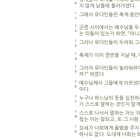
0
지 않게 남몰래 올라가셨다.
1
그래서 유다인들은 축제 동안에
1
1
군중 사이에서는 예수님을 두고
2
는 이들이 있는가 하면, “아니
1
그러나 유다인들이 두려워 그
3
1
축제가 이미 중반을 지날 때,
4
1
그러자 유다인들이 놀라워하며,
5
까?” 하였다.
1
예수님께서 그들에게 이르셨다.
6
이다.
1
누구나 하느님의 뜻을 실천하
7
가 스스로 말하는 것인지 알게
1
스스로 나서서 말하는 자는 자
8
찾는 이는 참되고, 또 그 사람
1
모세가 너희에게 율법을 주지
9
하나도 없다. 도대체 너희는 