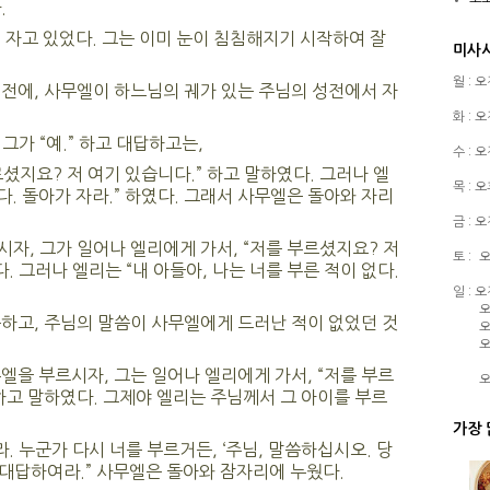
.
 자고 있었다. 그는 이미 눈이 침침해지기 시작하여 잘
미사
월 : 
전에, 사무엘이 하느님의 궤가 있는 주님의 성전에서 자
화 : 
그가 “예.” 하고 대답하고는,
수 : 
셨지요? 저 여기 있습니다.” 하고 말하였다. 그러나 엘
목 : 
다. 돌아가 자라.” 하였다. 그래서 사무엘은 돌아와 자리
금 : 
자, 그가 일어나 엘리에게 가서, “저를 부르셨지요? 저
토 :
오
. 그러나 엘리는 “내 아들아, 나는 너를 부른 적이 없다.
일 : 
오
하고, 주님의 말씀이 사무엘에게 드러난 적이 없었던 것
오
오
엘을 부르시자, 그는 일어나 엘리에게 가서, “저를 부르
오
 하고 말하였다. 그제야 엘리는 주님께서 그 아이를 부르
가장 
. 누군가 다시 너를 부르거든, ‘주님, 말씀하십시오. 당
고 대답하여라.” 사무엘은 돌아와 잠자리에 누웠다.