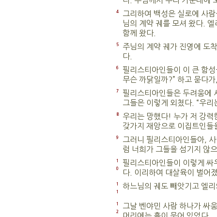
다. 주님께서 우리 가운데에 
4
그리하여 백성은 실로에 사람
님의 계약 궤를 모셔 왔다. 
함께 왔다.
5
주님의 계약 궤가 진영에 도착
다.
6
필리스티아인들이 이 큰 함성
무슨 까닭일까?” 하고 묻다가
7
필리스티아인들은 두려움에 사
그들은 이렇게 외쳤다. “우리
8
우리는 망했다! 누가 저 강력
갖가지 재앙으로 이집트인들을
9
그러니 필리스티아인들아, 사
럼 너희가 그들을 섬기지 않으
1
필리스티아인들이 이렇게 싸우
0
다. 이리하여 대살육이 벌어
1
하느님의 궤도 빼앗기고 엘리
1
1
그날 벤야민 사람 하나가 싸
2
머리에는 흙이 묻어 있었다.