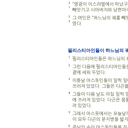
2
“영광이 이스라엘에서 떠났구나
1
빼앗기고 시아버지와 남편마저
2
그 여인은 “하느님의 궤를 빼
2
였다.
필리스티아인들이 하느님의 궤
1
필리스티아인들은 하느님의 궤
2
그런 다음에 필리스티아인들은
곁에 세워 두었다.
3
이튿날 아스돗인들이 일찍 일어
쓰러져 있었다. 그들은 다곤을
4
그들이 다음 날도 아침 일찍 일
에 쓰러져 있었다. 다곤은 몸통
려 있었다.
5
그래서 아스돗에서는 오늘날까
이 모두 다곤의 문지방을 밟지
6
주님의 손이 아스돗인들을 짓