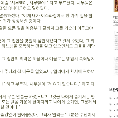
처럼 “사무엘아, 사무엘아!” 하고 부르셨다. 사무엘은
고 있습니다.” 하고 말하였다.
씀하셨다. “이제 내가 이스라엘에서 한 가지 일을 할
더없
두 귀가 멍멍해질 것이다.
순간
그리
 말한 모든 일을 처음부터 끝까지 그를 거슬러 이루고야
문에 그 집안을 영원히 심판하겠다고 일러 주었다. 그 죄
이 하느님을 모독하는 것을 알고 있으면서도 그들을 책망
, 그 집안의 죄악은 제물이나 예물로는 영원히 속죄받지
가 주님의 집 대문을 열었으나, 엘리에게 환시에 관하여
!” 하고 부르자, 사무엘이 “저 여기 있습니다.” 하고 대
보관
에게 무슨 말씀을 하셨느냐? 그것을 나에게 숨겨서는 안
►
20
 모든 말씀 가운데 한마디라도 나에게 숨기면, 그분께서
►
20
실 것이다.”
►
20
 숨김없이 털어놓았다. 그러자 엘리는 “그분은 주님이시
►
20