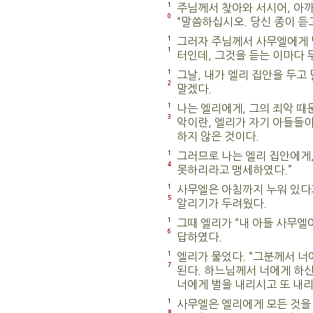
1
주님께서 찾아와 서시어, 아까
0
“말씀하십시오. 당신 종이 듣
1
그러자 주님께서 사무엘에게 말
1
터인데, 그것을 듣는 이마다 
1
그날, 내가 엘리 집안을 두고
2
말겠다.
1
나는 엘리에게, 그의 죄악 때
3
악이란, 엘리가 자기 아들들
하지 않은 것이다.
1
그러므로 나는 엘리 집안에게
4
못하리라고 맹세하였다.”
1
사무엘은 아침까지 누워 있다
5
알리기가 두려웠다.
1
그때 엘리가 “내 아들 사무엘아
6
답하였다.
1
엘리가 물었다. “그분께서 너
7
된다. 하느님께서 너에게 하신
너에게 벌을 내리시고 또 내리
1
사무엘은 엘리에게 모든 것을
8