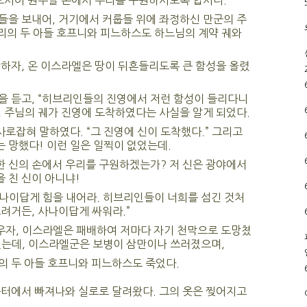
오시어 원수들 손에서 우리를 구원하시도록 합시다.”
들을 보내어, 거기에서 커룹들 위에 좌정하신 만군의 주
엘리의 두 아들 호프니와 피느하스도 하느님의 계약 궤와
하자, 온 이스라엘은 땅이 뒤흔들리도록 큰 함성을 올렸
을 듣고, “히브리인들의 진영에서 저런 함성이 들리다니
, 주님의 궤가 진영에 도착하였다는 사실을 알게 되었다.
로잡혀 말하였다. “그 진영에 신이 도착했다.” 그리고
는 망했다! 이런 일은 일찍이 없었는데.
한 신의 손에서 우리를 구원하겠는가? 저 신은 광야에서
 친 신이 아니냐!
나이답게 힘을 내어라. 히브리인들이 너희를 섬긴 것처
려거든, 사나이답게 싸워라.”
자, 이스라엘은 패배하여 저마다 자기 천막으로 도망쳤
졌는데, 이스라엘군은 보병이 삼만이나 쓰러졌으며,
의 두 아들 호프니와 피느하스도 죽었다.
움터에서 빠져나와 실로로 달려왔다. 그의 옷은 찢어지고