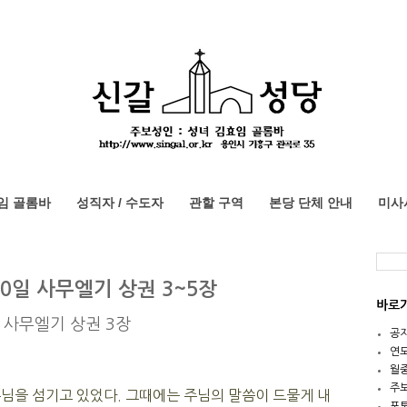
임 골롬바
성직자 / 수도자
관할 구역
본당 단체 안내
미사
10일 사무엘기 상권 3~5장
바로
사무엘기 상권 3장
공
연
월
주
님을 섬기고 있었다. 그때에는 주님의 말씀이 드물게 내
포