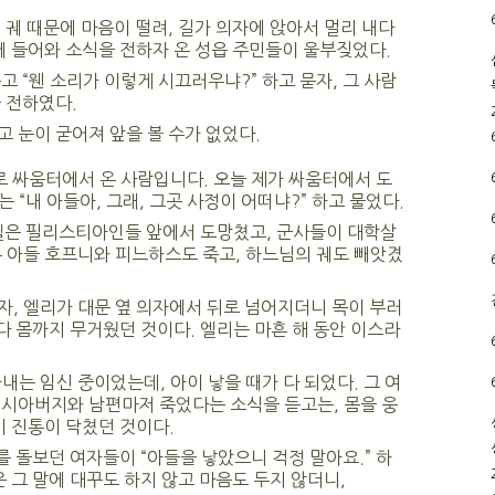
 궤 때문에 마음이 떨려, 길가 의자에 앉아서 멀리 내다
에 들어와 소식을 전하자 온 성읍 주민들이 울부짖었다.
고 “웬 소리가 이렇게 시끄러우냐?” 하고 묻자, 그 사람
 전하였다.
 눈이 굳어져 앞을 볼 수가 없었다.
로 싸움터에서 온 사람입니다. 오늘 제가 싸움터에서 도
는 “내 아들아, 그래, 그곳 사정이 어떠냐?” 하고 물었다.
엘은 필리스티아인들 앞에서 도망쳤고, 군사들이 대학살
 아들 호프니와 피느하스도 죽고, 하느님의 궤도 빼앗겼
, 엘리가 대문 옆 의자에서 뒤로 넘어지더니 목이 부러
데다 몸까지 무거웠던 것이다. 엘리는 마흔 해 동안 이스라
내는 임신 중이었는데, 아이 낳을 때가 다 되었다. 그 여
 시아버지와 남편마저 죽었다는 소식을 듣고는, 몸을 웅
기 진통이 닥쳤던 것이다.
를 돌보던 여자들이 “아들을 낳았으니 걱정 말아요.” 하
은 그 말에 대꾸도 하지 않고 마음도 두지 않더니,