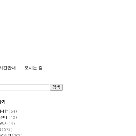
시간안내
오시는 길
가기
지사항
( 64 )
도안내
( 10 )
중행사
( 4 )
보
( 573 )
토갤러리
( 205 )