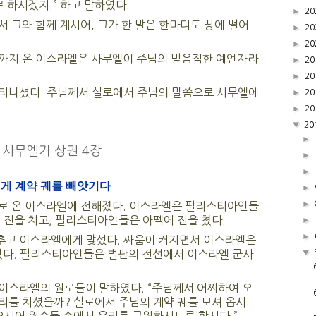
로 하시겠지.” 하고 말하였다.
►
20
 그와 함께 계시어, 그가 한 말은 한마디도 땅에 떨어
►
20
►
20
까지 온 이스라엘은 사무엘이 주님의 믿음직한 예언자라
►
20
►
20
타나셨다. 주님께서 실로에서 주님의 말씀으로 사무엘에
►
20
►
20
▼
20
►
사무엘기 상권 4장
►
►
게 계약 궤를 빼앗기다
►
►
로 온 이스라엘에 전해졌다. 이스라엘은 필리스티아인들
 진을 치고, 필리스티아인들은 아펙에 진을 쳤다.
►
►
고 이스라엘에게 맞섰다. 싸움이 커지면서 이스라엘은
▼
다. 필리스티아인들은 벌판의 전선에서 이스라엘 군사
이스라엘의 원로들이 말하였다. “주님께서 어찌하여 오
리를 치셨을까? 실로에서 주님의 계약 궤를 모셔 옵시