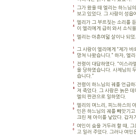
1
그가 왔을 때 엘리는 하느님의
3
보고 있었다. 그 사람이 성읍
1
엘리가 그 부르짖는 소리를 듣
4
이 엘리에게 급히 와서 소식을
1
엘리는 아흔여덟 살이나 되었고
5
1
그 사람이 엘리에게 “제가 바
6
망쳐 나왔습니다.” 하자, 엘리
1
전령이 대답하였다. “이스라
7
을 당하였습니다. 사제님의 두
습니다.”
1
전령이 하느님의 궤를 언급하자
8
져 죽었다. 그 사람은 늙은 
엘의 판관으로 일하였다.
1
엘리의 며느리, 피느하스의 아
9
인은 하느님의 궤를 빼앗기고
크린 채 아이를 낳았다. 갑자
2
여인이 숨을 거두려 할 때, 그
0
고 일러 주었다. 그러나 여인