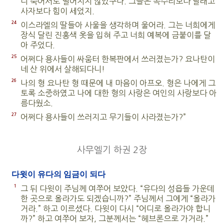
니 죽어서도 떨어지지 않았구나. 그들은 독수리보다 날래고
사자보다 힘이 세었지.
24
이스라엘의 딸들아 사울을 생각하며 울어라. 그는 너희에게
장식 달린 진홍색 옷을 입혀 주고 너희 예복에 금붙이를 달
아 주었다.
25
어쩌다 용사들이 싸움터 한복판에서 쓰러졌는가? 요나탄이
네 산 위에서 살해되다니!
26
나의 형 요나탄 형 때문에 내 마음이 아프오. 형은 나에게 그
토록 소중하였고 나에 대한 형의 사랑은 여인의 사랑보다 아
름다웠소.
27
어쩌다 용사들이 쓰러지고 무기들이 사라졌는가?”
사무엘기 하권 2장
다윗이 유다의 임금이 되다
1
그 뒤 다윗이 주님께 여쭈어 보았다. “유다의 성읍들 가운데
한 곳으로 올라가도 되겠습니까?” 주님께서 그에게 “올라가
거라.” 하고 이르셨다. 다윗이 다시 “어디로 올라가야 합니
까?” 하고 여쭈어 보자, 그분께서는 “헤브론으로 가거라.”