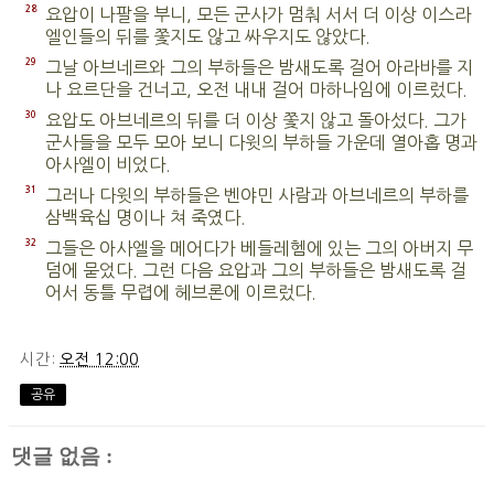
28
요압이 나팔을 부니, 모든 군사가 멈춰 서서 더 이상 이스라
엘인들의 뒤를 쫓지도 않고 싸우지도 않았다.
29
그날 아브네르와 그의 부하들은 밤새도록 걸어 아라바를 지
나 요르단을 건너고, 오전 내내 걸어 마하나임에 이르렀다.
30
요압도 아브네르의 뒤를 더 이상 쫓지 않고 돌아섰다. 그가
군사들을 모두 모아 보니 다윗의 부하들 가운데 열아홉 명과
아사엘이 비었다.
31
그러나 다윗의 부하들은 벤야민 사람과 아브네르의 부하를
삼백육십 명이나 쳐 죽였다.
32
그들은 아사엘을 메어다가 베들레헴에 있는 그의 아버지 무
덤에 묻었다. 그런 다음 요압과 그의 부하들은 밤새도록 걸
어서 동틀 무렵에 헤브론에 이르렀다.
시간:
오전 12:00
공유
댓글 없음 :