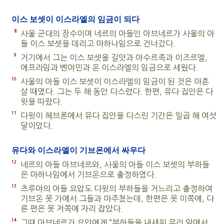
이스 보셋이 이스라엘의 임금이 되다
8
사울 군대의 장수이며 네르의 아들인 아브네르가 사울의 아
들 이스 보셋을 데리고 마하나임으로 건너갔다.
9
거기에서 그는 이스 보셋을 길앗과 아수르족과 이즈르엘,
에프라임과 벤야민과 온 이스라엘의 임금으로 세웠다.
10
사울의 아들 이스 보셋이 이스라엘의 임금이 된 것은 마흔
살 때였다. 그는 두 해 동안 다스렸다. 한편, 유다 집안은 다
윗을 따랐다.
11
다윗이 헤브론에서 유다 집안을 다스린 기간은 일곱 해 여섯
달이었다.
유다와 이스라엘이 기브온에서 싸우다
12
네르의 아들 아브네르와, 사울의 아들 이스 보셋의 부하들
은 마하나임에서 기브온으로 출정하였다.
13
츠루야의 아들 요압도 다윗의 부하들을 거느리고 출정하여
기브온 못 가에서 그들과 마주쳤는데, 한편은 못 이쪽에, 다
른 편은 못 저쪽에 자리 잡았다.
14
그때 아브네르가 요압에게 “부하들을 내세워 우리 앞에서