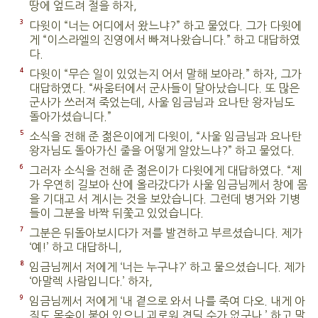
땅에 엎드려 절을 하자,
3
다윗이 “너는 어디에서 왔느냐?” 하고 물었다. 그가 다윗에
게 “이스라엘의 진영에서 빠져나왔습니다.” 하고 대답하였
다.
4
다윗이 “무슨 일이 있었는지 어서 말해 보아라.” 하자, 그가
대답하였다. “싸움터에서 군사들이 달아났습니다. 또 많은
군사가 쓰러져 죽었는데, 사울 임금님과 요나탄 왕자님도
돌아가셨습니다.”
5
소식을 전해 준 젊은이에게 다윗이, “사울 임금님과 요나탄
왕자님도 돌아가신 줄을 어떻게 알았느냐?” 하고 물었다.
6
그러자 소식을 전해 준 젊은이가 다윗에게 대답하였다. “제
가 우연히 길보아 산에 올라갔다가 사울 임금님께서 창에 몸
을 기대고 서 계시는 것을 보았습니다. 그런데 병거와 기병
들이 그분을 바짝 뒤쫓고 있었습니다.
7
그분은 뒤돌아보시다가 저를 발견하고 부르셨습니다. 제가
‘예!’ 하고 대답하니,
8
임금님께서 저에게 ‘너는 누구냐?’ 하고 물으셨습니다. 제가
‘아말렉 사람입니다.’ 하자,
9
임금님께서 저에게 ‘내 곁으로 와서 나를 죽여 다오. 내게 아
직도 목숨이 붙어 있으니 괴로워 견딜 수가 없구나.’ 하고 말