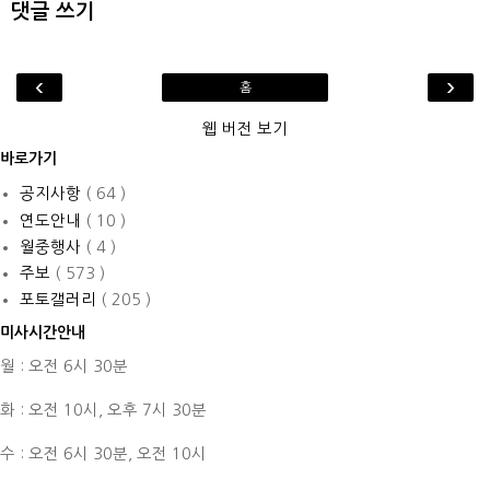
댓글 쓰기
‹
›
홈
웹 버전 보기
바로가기
공지사항
( 64 )
연도안내
( 10 )
월중행사
( 4 )
주보
( 573 )
포토갤러리
( 205 )
미사시간안내
월 : 오전 6시 30분
화 : 오전 10시,
오후 7시 30분
수 : 오전 6시 30분,
오전 10시