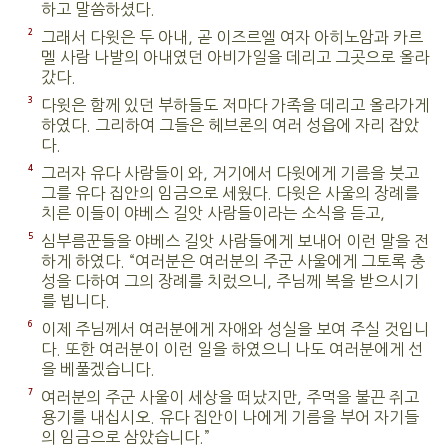
하고 말씀하셨다.
2
그래서 다윗은 두 아내, 곧 이즈르엘 여자 아히노암과 카르
멜 사람 나발의 아내였던 아비가일을 데리고 그곳으로 올라
갔다.
3
다윗은 함께 있던 부하들도 저마다 가족을 데리고 올라가게
하였다. 그리하여 그들은 헤브론의 여러 성읍에 자리 잡았
다.
4
그러자 유다 사람들이 와, 거기에서 다윗에게 기름을 붓고
그를 유다 집안의 임금으로 세웠다. 다윗은 사울의 장례를
치른 이들이 야베스 길앗 사람들이라는 소식을 듣고,
5
심부름꾼들을 야베스 길앗 사람들에게 보내어 이런 말을 전
하게 하였다. “여러분은 여러분의 주군 사울에게 그토록 충
성을 다하여 그의 장례를 치렀으니, 주님께 복을 받으시기
를 빕니다.
6
이제 주님께서 여러분에게 자애와 성실을 보여 주실 것입니
다. 또한 여러분이 이런 일을 하였으니 나도 여러분에게 선
을 베풀겠습니다.
7
여러분의 주군 사울이 세상을 떠났지만, 주먹을 불끈 쥐고
용기를 내십시오. 유다 집안이 나에게 기름을 부어 자기들
의 임금으로 삼았습니다.”