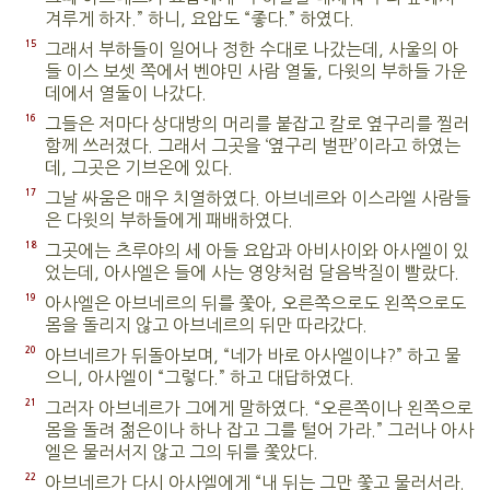
겨루게 하자.” 하니, 요압도 “좋다.” 하였다.
15
그래서 부하들이 일어나 정한 수대로 나갔는데, 사울의 아
들 이스 보셋 쪽에서 벤야민 사람 열둘, 다윗의 부하들 가운
데에서 열둘이 나갔다.
16
그들은 저마다 상대방의 머리를 붙잡고 칼로 옆구리를 찔러
함께 쓰러졌다. 그래서 그곳을 ‘옆구리 벌판’이라고 하였는
데, 그곳은 기브온에 있다.
17
그날 싸움은 매우 치열하였다. 아브네르와 이스라엘 사람들
은 다윗의 부하들에게 패배하였다.
18
그곳에는 츠루야의 세 아들 요압과 아비사이와 아사엘이 있
었는데, 아사엘은 들에 사는 영양처럼 달음박질이 빨랐다.
19
아사엘은 아브네르의 뒤를 쫓아, 오른쪽으로도 왼쪽으로도
몸을 돌리지 않고 아브네르의 뒤만 따라갔다.
20
아브네르가 뒤돌아보며, “네가 바로 아사엘이냐?” 하고 물
으니, 아사엘이 “그렇다.” 하고 대답하였다.
21
그러자 아브네르가 그에게 말하였다. “오른쪽이나 왼쪽으로
몸을 돌려 젊은이나 하나 잡고 그를 털어 가라.” 그러나 아사
엘은 물러서지 않고 그의 뒤를 쫓았다.
22
아브네르가 다시 아사엘에게 “내 뒤는 그만 쫓고 물러서라.