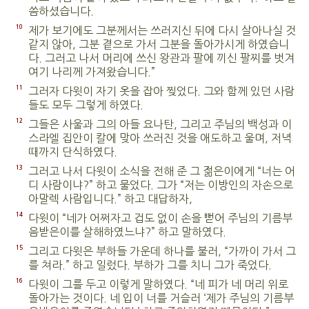
씀하셨습니다.
10
제가 보기에도 그분께서는 쓰러지신 뒤에 다시 살아나실 것
같지 않아, 그분 곁으로 가서 그분을 돌아가시게 하였습니
다. 그러고 나서 머리에 쓰신 왕관과 팔에 끼신 팔찌를 벗겨
여기 나리께 가져왔습니다.”
11
그러자 다윗이 자기 옷을 잡아 찢었다. 그와 함께 있던 사람
들도 모두 그렇게 하였다.
12
그들은 사울과 그의 아들 요나탄, 그리고 주님의 백성과 이
스라엘 집안이 칼에 맞아 쓰러진 것을 애도하고 울며, 저녁
때까지 단식하였다.
13
그러고 나서 다윗이 소식을 전해 준 그 젊은이에게 “너는 어
디 사람이냐?” 하고 물었다. 그가 “저는 이방인의 자손으로
아말렉 사람입니다.” 하고 대답하자,
14
다윗이 “네가 어쩌자고 겁도 없이 손을 뻗어 주님의 기름부
음받은이를 살해하였느냐?” 하고 말하였다.
15
그리고 다윗은 부하들 가운데 하나를 불러, “가까이 가서 그
를 쳐라.” 하고 일렀다. 부하가 그를 치니 그가 죽었다.
16
다윗이 그를 두고 이렇게 말하였다. “네 피가 네 머리 위로
돌아가는 것이다. 네 입이 너를 거슬러 ‘제가 주님의 기름부