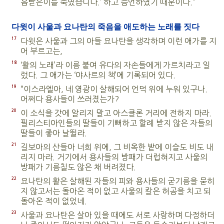
음받은이를 죽였습니다.’ 하고 증언하였기 때문이다.”
다윗이 사울과 요나탄의 죽음을 애도하는 노래를 짓다
17
다윗은 사울과 그의 아들 요나탄을 생각하며 이런 애가를 지
어 부르고는,
18
‘활의 노래’라 이름 붙여 유다의 자손들에게 가르치라고 일
렀다. 그 애가는 ‘야사르의 책’에 기록되어 있다.
19
“이스라엘아, 네 영광이 살해되어 언덕 위에 누워 있구나.
어쩌다 용사들이 쓰러졌는가?
20
이 소식을 갓에 알리지 말고 아스클론 거리에 전하지 마라.
필리스티아인들의 딸들이 기뻐하고 할례 받지 않은 자들의
딸들이 좋아 날뛸라.
21
길보아의 산들아 너희 위에, 그 비옥한 밭에 이슬도 비도 내
리지 마라. 거기에서 용사들의 방패가 더럽혀지고 사울의
방패가 기름칠도 않은 채 버려졌다.
22
요나탄의 활은 살해된 자들의 피와 용사들의 굳기름을 묻히
지 않고서는 돌아온 적이 없고 사울의 칼은 허공을 치고 되
돌아온 적이 없었네.
23
사울과 요나탄은 살아 있을 때에도 서로 사랑하며 다정하더