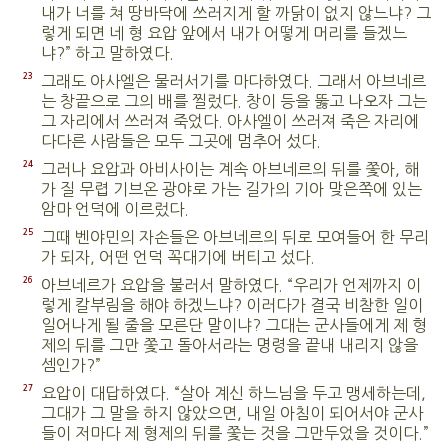
내가 너를 쳐 땅바닥에 쓰러지게 할 까닭이 없지 않느냐? 그
렇게 되면 네 형 요압 앞에서 내가 어떻게 머리를 들겠느
냐?” 하고 말하였다.
23
그래도 아사엘은 물러서기를 마다하였다. 그래서 아브네르
는 창끝으로 그의 배를 찔렀다. 창이 등을 뚫고 나오자 그는
그 자리에서 쓰러져 죽었다. 아사엘이 쓰러져 죽은 자리에
다다른 사람들은 모두 그곳에 멈추어 섰다.
24
그러나 요압과 아비사이는 계속 아브네르의 뒤를 쫓아, 해
가 질 무렵 기브온 광야로 가는 길가의 기아 맞은쪽에 있는
암마 언덕에 이르렀다.
25
그때 벤야민의 자손들은 아브네르의 뒤로 모여들어 한 무리
가 되자, 어떤 언덕 꼭대기에 버티고 섰다.
26
아브네르가 요압을 불러서 말하였다. “우리가 언제까지 이
렇게 칼부림을 해야 하겠느냐? 이러다가 결국 비참한 일이
일어나게 될 줄을 모른단 말이냐? 그대는 군사들에게 제 형
제의 뒤를 그만 쫓고 돌아서라는 명령을 끝내 내리지 않을
셈인가?”
27
요압이 대답하였다. “살아 계신 하느님을 두고 맹세하는데,
그대가 그 말을 하지 않았으면, 내일 아침이 되어서야 군사
들이 저마다 제 형제의 뒤를 쫓는 것을 그만두었을 것이다.”