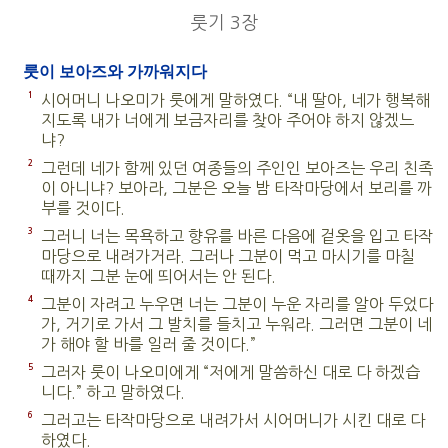
룻기 3장
룻이 보아즈와 가까워지다
1
시어머니 나오미가 룻에게 말하였다. “내 딸아, 네가 행복해
지도록 내가 너에게 보금자리를 찾아 주어야 하지 않겠느
냐?
2
그런데 네가 함께 있던 여종들의 주인인 보아즈는 우리 친족
이 아니냐? 보아라, 그분은 오늘 밤 타작마당에서 보리를 까
부를 것이다.
3
그러니 너는 목욕하고 향유를 바른 다음에 겉옷을 입고 타작
마당으로 내려가거라. 그러나 그분이 먹고 마시기를 마칠
때까지 그분 눈에 띄어서는 안 된다.
4
그분이 자려고 누우면 너는 그분이 누운 자리를 알아 두었다
가, 거기로 가서 그 발치를 들치고 누워라. 그러면 그분이 네
가 해야 할 바를 일러 줄 것이다.”
5
그러자 룻이 나오미에게 “저에게 말씀하신 대로 다 하겠습
니다.” 하고 말하였다.
6
그러고는 타작마당으로 내려가서 시어머니가 시킨 대로 다
하였다.