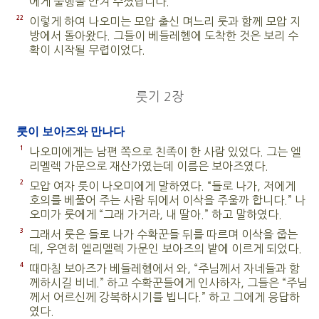
에게 불행을 안겨 주셨답니다.”
22
이렇게 하여 나오미는 모압 출신 며느리 룻과 함께 모압 지
방에서 돌아왔다. 그들이 베들레헴에 도착한 것은 보리 수
확이 시작될 무렵이었다.
룻기 2장
룻이 보아즈와 만나다
1
나오미에게는 남편 쪽으로 친족이 한 사람 있었다. 그는 엘
리멜렉 가문으로 재산가였는데 이름은 보아즈였다.
2
모압 여자 룻이 나오미에게 말하였다. “들로 나가, 저에게
호의를 베풀어 주는 사람 뒤에서 이삭을 주울까 합니다.” 나
오미가 룻에게 “그래 가거라, 내 딸아.” 하고 말하였다.
3
그래서 룻은 들로 나가 수확꾼들 뒤를 따르며 이삭을 줍는
데, 우연히 엘리멜렉 가문인 보아즈의 밭에 이르게 되었다.
4
때마침 보아즈가 베들레헴에서 와, “주님께서 자네들과 함
께하시길 비네.” 하고 수확꾼들에게 인사하자, 그들은 “주님
께서 어르신께 강복하시기를 빕니다.” 하고 그에게 응답하
였다.