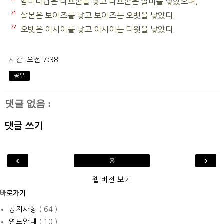
암미나답은 나흐손을 낳고 나흐손은 살마를 낳았으며,
21
살몬은 보아즈를 낳고 보아즈는 오벳을 낳았다.
22
오벳은 이사이를 낳고 이사이는 다윗을 낳았다.
시간:
오전 7:38
공유
댓글 없음 :
댓글 쓰기
‹
›
홈
웹 버전 보기
바로가기
공지사항
( 64 )
연도안내
( 10 )