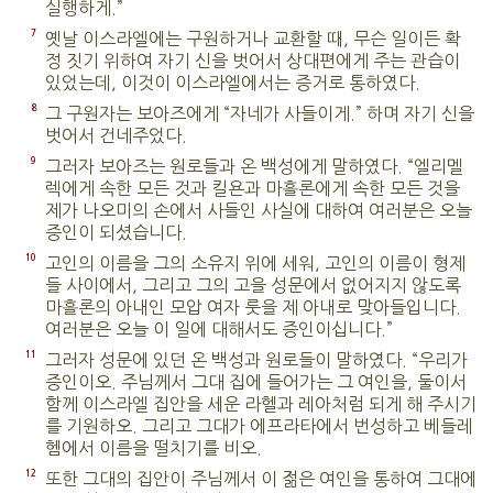
실행하게.”
7
옛날 이스라엘에는 구원하거나 교환할 때, 무슨 일이든 확
정 짓기 위하여 자기 신을 벗어서 상대편에게 주는 관습이
있었는데, 이것이 이스라엘에서는 증거로 통하였다.
8
그 구원자는 보아즈에게 “자네가 사들이게.” 하며 자기 신을
벗어서 건네주었다.
9
그러자 보아즈는 원로들과 온 백성에게 말하였다. “엘리멜
렉에게 속한 모든 것과 킬욘과 마흘론에게 속한 모든 것을
제가 나오미의 손에서 사들인 사실에 대하여 여러분은 오늘
증인이 되셨습니다.
10
고인의 이름을 그의 소유지 위에 세워, 고인의 이름이 형제
들 사이에서, 그리고 그의 고을 성문에서 없어지지 않도록
마흘론의 아내인 모압 여자 룻을 제 아내로 맞아들입니다.
여러분은 오늘 이 일에 대해서도 증인이십니다.”
11
그러자 성문에 있던 온 백성과 원로들이 말하였다. “우리가
증인이오. 주님께서 그대 집에 들어가는 그 여인을, 둘이서
함께 이스라엘 집안을 세운 라헬과 레아처럼 되게 해 주시기
를 기원하오. 그리고 그대가 에프라타에서 번성하고 베들레
헴에서 이름을 떨치기를 비오.
12
또한 그대의 집안이 주님께서 이 젊은 여인을 통하여 그대에