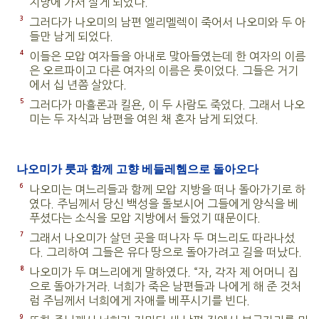
지방에 가서 살게 되었다.
3
그러다가 나오미의 남편 엘리멜렉이 죽어서 나오미와 두 아
들만 남게 되었다.
4
이들은 모압 여자들을 아내로 맞아들였는데 한 여자의 이름
은 오르파이고 다른 여자의 이름은 룻이었다. 그들은 거기
에서 십 년쯤 살았다.
5
그러다가 마흘론과 킬욘, 이 두 사람도 죽었다. 그래서 나오
미는 두 자식과 남편을 여읜 채 혼자 남게 되었다.
나오미가 룻과 함께 고향 베들레헴으로 돌아오다
6
나오미는 며느리들과 함께 모압 지방을 떠나 돌아가기로 하
였다. 주님께서 당신 백성을 돌보시어 그들에게 양식을 베
푸셨다는 소식을 모압 지방에서 들었기 때문이다.
7
그래서 나오미가 살던 곳을 떠나자 두 며느리도 따라나섰
다. 그리하여 그들은 유다 땅으로 돌아가려고 길을 떠났다.
8
나오미가 두 며느리에게 말하였다. “자, 각자 제 어머니 집
으로 돌아가거라. 너희가 죽은 남편들과 나에게 해 준 것처
럼 주님께서 너희에게 자애를 베푸시기를 빈다.
9