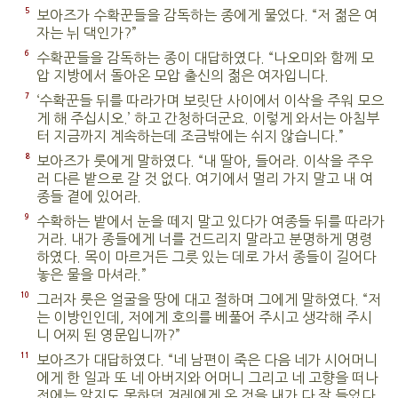
5
보아즈가 수확꾼들을 감독하는 종에게 물었다. “저 젊은 여
자는 뉘 댁인가?”
6
수확꾼들을 감독하는 종이 대답하였다. “나오미와 함께 모
압 지방에서 돌아온 모압 출신의 젊은 여자입니다.
7
‘수확꾼들 뒤를 따라가며 보릿단 사이에서 이삭을 주워 모으
게 해 주십시오.’ 하고 간청하더군요. 이렇게 와서는 아침부
터 지금까지 계속하는데 조금밖에는 쉬지 않습니다.”
8
보아즈가 룻에게 말하였다. “내 딸아, 들어라. 이삭을 주우
러 다른 밭으로 갈 것 없다. 여기에서 멀리 가지 말고 내 여
종들 곁에 있어라.
9
수확하는 밭에서 눈을 떼지 말고 있다가 여종들 뒤를 따라가
거라. 내가 종들에게 너를 건드리지 말라고 분명하게 명령
하였다. 목이 마르거든 그릇 있는 데로 가서 종들이 길어다
놓은 물을 마셔라.”
10
그러자 룻은 얼굴을 땅에 대고 절하며 그에게 말하였다. “저
는 이방인인데, 저에게 호의를 베풀어 주시고 생각해 주시
니 어찌 된 영문입니까?”
11
보아즈가 대답하였다. “네 남편이 죽은 다음 네가 시어머니
에게 한 일과 또 네 아버지와 어머니 그리고 네 고향을 떠나
전에는 알지도 못하던 겨레에게 온 것을 내가 다 잘 들었다.