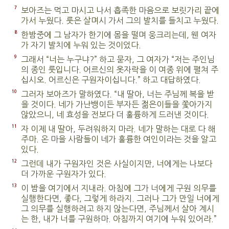
7
보아즈는 먹고 마시고 나서 흡족한 마음으로 보릿가리 끝에
가서 누웠다. 룻은 살며시 가서 그의 발치를 들치고 누웠다.
8
한밤중에 그 남자가 한기에 몸을 떨며 웅크리는데, 웬 여자
가 자기 발치에 누워 있는 것이었다.
9
그래서 “너는 누구냐?” 하고 묻자, 그 여자가 “저는 주인님
의 종인 룻입니다. 어르신의 옷자락을 이 여종 위에 펼쳐 주
십시오. 어르신은 구원자이십니다.” 하고 대답하였다.
10
그러자 보아즈가 말하였다. “내 딸아, 너는 주님께 복을 받
을 것이다. 네가 가난뱅이든 부자든 젊은이들을 쫓아가지
않았으니, 네 효성을 전보다 더 훌륭하게 드러낸 것이다.
11
자 이제 내 딸아, 두려워하지 마라. 네가 말하는 대로 다 해
주마. 온 마을 사람들이 네가 훌륭한 여인이라는 것을 알고
있다.
12
그런데 내가 구원자인 것은 사실이지만, 너에게는 나보다
더 가까운 구원자가 있다.
13
이 밤을 여기에서 지내라. 아침에 그가 너에게 구원 의무를
실행한다면, 좋다, 그렇게 하라지. 그러나 그가 만일 너에게
그 의무를 실행하려고 하지 않는다면, 주님께서 살아 계시
는 한, 내가 너를 구원하마. 아침까지 여기에 누워 있어라.”