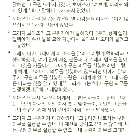
말하던 그 구원자가 지나갔다. 보아즈가 “여보게, 이리로 와
서 앉게.” 하고 말하니 그가 와서 앉았다.
2
보아즈가 마을 원로들 가운데 열 사람을 데려다가, “여기 앉
으십시오.” 하자 그들이 앉았다.
3
그러자 보아즈가 그 구원자에게 말하였다. “우리 형제 엘리
멜렉에게 속한 밭을 모압 지방에서 돌아온 나오미가 팔려고
내놓았네.
4
그래서 내가 그대에게 이 소식을 알리고 이렇게 말하리라고
생각하였네. ‘여기 앉아 계신 분들과 내 겨레의 원로들 앞에
서 그것을 사들이게. 그대가 구원 의무를 실행하려면 그렇
게 하게. 그러나 그 의무를 실행하지 않으려면 나에게 알려
주게. 구원 의무를 실행할 사람은 그대밖에 없고, 그대 다음
은 나라는 것을 알고 있네.’” 그러자 그는 “내가 구원 의무를
실행하겠네.” 하고 대답하였다.
5
보아즈가 다시 “나오미에게서 그 밭을 사들이는 날에 그대
는 고인의 아내인 모압 여자 룻도 맞아들여, 고인의 이름을
그의 소유지 위에 세워 주어야 하네.” 하고 말하였다.
6
그러자 그 구원자가 대답하였다. “그렇다면 나로서는 구원
의무를 실행할 수 없네. 내 재산을 망치고 싶지는 않다네. 나
는 구원 의무를 실행할 수 없으니 내 구원자 의무를 그대가