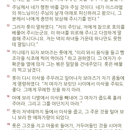
12
주님께서 네가 행한 바를 갚아 주실 것이다. 네가 이스라엘
의 하느님이신 주님의 날개 아래로 피신하려고 왔으니, 그
분께서 너에게 충만히 보상해 주시기를 빈다.”
13
그러자 룻이 말하였다. “저의 주인님, 저에게 참으로 호의를
베풀어 주시는군요. 이 하녀를 위로해 주시고 다정하게 말
씀해 주시다니요. 저는 댁의 하녀들 가운데 하나만도 못한
데 말입니다.”
14
끼니때가 되자 보아즈는 룻에게, “이리 와서 음식을 들고 빵
조각을 식초에 찍어 먹어라.” 하고 권하였다. 그 여자가 수
확꾼들 옆에 앉자 그는 볶은 밀알을 건네주었다. 룻은 배불
리 먹고 남겼다.
15
룻이 다시 이삭을 주우려고 일어나자 보아즈가 자기 종들에
게 명령하였다. “저 여자가 보릿단 사이에서 이삭을 주워도
좋다. 그에게 무례한 짓을 하지 마라.
16
아예 보리 다발에서 이삭을 빼내어 그 여자가 줍도록 흘려
주어라. 그리고 그를 야단치지 마라.”
17
룻이 저녁때까지 들에서 이삭을 줍고, 그 주운 것을 털어 보
니 보리 한 에파가량이 되었다.
18
룻은 그것을 지고 마을로 들어가, 거두어들인 것을 시어머