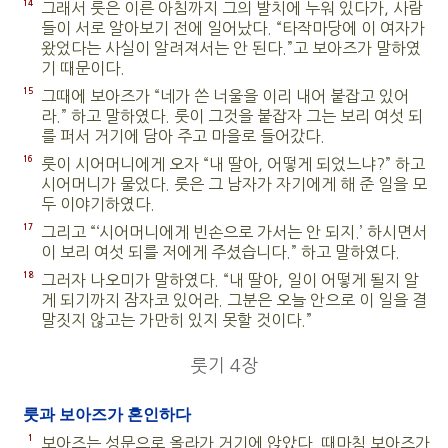
14
그래서 룻은 이른 아침까지 그의 발치에 누워 있다가, 사람
들이 서로 알아보기 전에 일어났다. “타작마당에 이 여자가
왔었다는 사실이 알려져서는 안 된다.”고 보아즈가 말하였
기 때문이다.
15
그때에 보아즈가 “네가 쓴 너울을 이리 내어 붙잡고 있어
라.” 하고 말하였다. 룻이 그것을 붙잡자 그는 보리 여섯 되
를 퍼서 거기에 담아 주고 마을로 들어갔다.
16
룻이 시어머니에게 오자 “내 딸아, 어떻게 되었느냐?” 하고
시어머니가 물었다. 룻은 그 남자가 자기에게 해 준 일을 모
두 이야기하였다.
17
그리고 “‘시어머니에게 빈손으로 가서는 안 되지.’ 하시면서
이 보리 여섯 되를 저에게 주셨습니다.” 하고 말하였다.
18
그러자 나오미가 말하였다. “내 딸아, 일이 어떻게 될지 알
게 되기까지 잠자코 있어라. 그분은 오늘 안으로 이 일을 결
말짓지 않고는 가만히 있지 못할 것이다.”
룻기 4장
룻과 보아즈가 혼인하다
1
보아즈는 성문으로 올라가 거기에 앉았다. 때마침 보아즈가