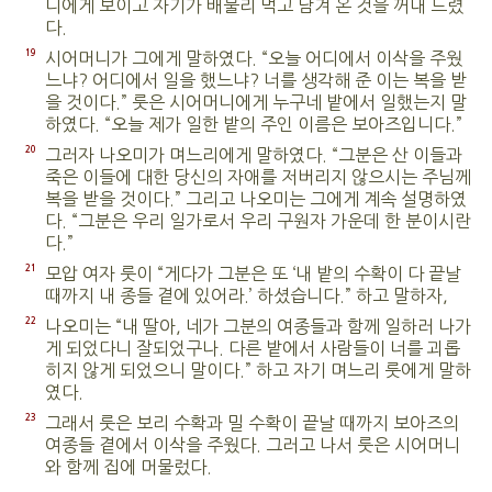
니에게 보이고 자기가 배불리 먹고 남겨 온 것을 꺼내 드렸
다.
19
시어머니가 그에게 말하였다. “오늘 어디에서 이삭을 주웠
느냐? 어디에서 일을 했느냐? 너를 생각해 준 이는 복을 받
을 것이다.” 룻은 시어머니에게 누구네 밭에서 일했는지 말
하였다. “오늘 제가 일한 밭의 주인 이름은 보아즈입니다.”
20
그러자 나오미가 며느리에게 말하였다. “그분은 산 이들과
죽은 이들에 대한 당신의 자애를 저버리지 않으시는 주님께
복을 받을 것이다.” 그리고 나오미는 그에게 계속 설명하였
다. “그분은 우리 일가로서 우리 구원자 가운데 한 분이시란
다.”
21
모압 여자 룻이 “게다가 그분은 또 ‘내 밭의 수확이 다 끝날
때까지 내 종들 곁에 있어라.’ 하셨습니다.” 하고 말하자,
22
나오미는 “내 딸아, 네가 그분의 여종들과 함께 일하러 나가
게 되었다니 잘되었구나. 다른 밭에서 사람들이 너를 괴롭
히지 않게 되었으니 말이다.” 하고 자기 며느리 룻에게 말하
였다.
23
그래서 룻은 보리 수확과 밀 수확이 끝날 때까지 보아즈의
여종들 곁에서 이삭을 주웠다. 그러고 나서 룻은 시어머니
와 함께 집에 머물렀다.