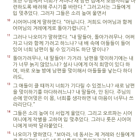
또한 주님께서 너희가 저마다 새 남편 집에서 보금자리를 마
련하도록 배려해 주시기를 바란다.” 그러고서는 그들에게
입 맞추었다. 그러자 그들은 소리 높여 울면서
10
시어머니에게 말하였다. “아닙니다. 저희도 어머님과 함께
어머님의 겨레에게로 돌아가렵니다.”
11
그러나 나오미가 말하였다. “내 딸들아, 돌아가려무나. 어쩌
자고 나와 함께 가려고 하느냐? 내 배 속에 아들들이 들어
있어 너희 남편이 될 수 있기라도 하단 말이냐?
12
돌아가려무나, 내 딸들아! 가거라. 남편을 맞이하기에는 내
가 너무 늙지 않았느냐? 설사 나에게 아직 희망이 있다 하
여, 바로 오늘 밤에 남편을 맞이해서 아들들을 낳는다 하더
라도,
13
그 애들이 클 때까지 너희가 기다릴 수 있겠느냐? 새로 남편
을 맞이하기를 마다하려느냐? 내 딸들아, 안 된다. 주님의
손에 얻어맞은 이 몸, 너희를 생각하면 내 마음이 너무나 쓰
라리단다.”
14
그들은 소리 높여 더 서럽게 울었다. 그리고 오르파는 시어
머니에게 작별을 고하며 입 맞추었다. 그러나 룻은 시어머
니에게 바싹 달라붙었다.
15
나오미가 말하였다. “보아라, 네 동서는 제 겨레와 신들에게