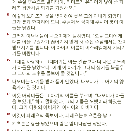
게 주실 후손으로 말미암아, 타마르가 유다에게 낳아 준 페
레츠 집안처럼 되기를 기원하오.”
13
이렇게 보아즈가 룻을 맞이하여 룻은 그의 아내가 되었다.
그가 룻과 한자리에 드니, 주님께서 점지해 주시어 룻이 아
들을 낳았다.
14
그러자 아낙네들이 나오미에게 말하였다. “오늘 그대에게
대를 이을 구원자가 끊어지지 않게 해 주신 주님께서는 찬미
받으시기를 빕니다. 이 아이의 이름이 이스라엘에서 기려지
기를 바랍니다.
15
그대를 사랑하고 그대에게는 아들 일곱보다 더 나은 며느리
가 아들을 낳았으니, 이제 이 아기가 그대의 생기를 북돋우
고 그대의 노후를 돌보아 줄 것입니다.”
16
나오미는 아기를 받아 품에 안았다. 나오미가 그 아기의 양
육자가 된 것이다.
17
이웃 아낙네들은 그 아기의 이름을 부르며, “나오미가 아들
을 보았네.” 하고 말하였다. 그의 이름은 오벳이라 하였는
데, 그가 다윗의 아버지인 이사이의 아버지다.
18
이것이 페레츠의 족보이다. 페레츠는 헤츠론을 낳고,
19
헤츠론은 람을 낳았으며 람은 암미나답을 낳았다.
20