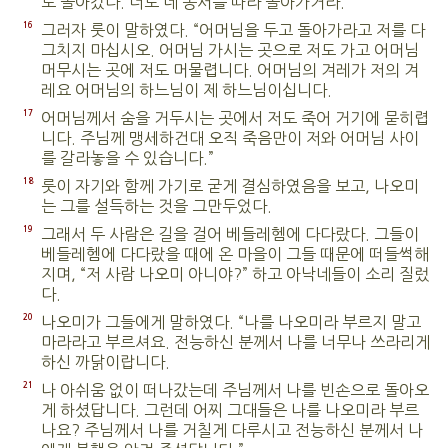
로 돌아갔다. 너도 네 동서를 따라 돌아가거라.”
16
그러자 룻이 말하였다. “어머님을 두고 돌아가라고 저를 다
그치지 마십시오. 어머님 가시는 곳으로 저도 가고 어머님
머무시는 곳에 저도 머물렵니다. 어머님의 겨레가 저의 겨
레요 어머님의 하느님이 제 하느님이십니다.
17
어머님께서 숨을 거두시는 곳에서 저도 죽어 거기에 묻히렵
니다. 주님께 맹세하건대 오직 죽음만이 저와 어머님 사이
를 갈라놓을 수 있습니다.”
18
룻이 자기와 함께 가기로 굳게 결심하였음을 보고, 나오미
는 그를 설득하는 것을 그만두었다.
19
그래서 두 사람은 길을 걸어 베들레헴에 다다랐다. 그들이
베들레헴에 다다랐을 때에 온 마을이 그들 때문에 떠들썩해
지며, “저 사람 나오미 아니야?” 하고 아낙네들이 소리 질렀
다.
20
나오미가 그들에게 말하였다. “나를 나오미라 부르지 말고
마라라고 부르셔요. 전능하신 분께서 나를 너무나 쓰라리게
하신 까닭이랍니다.
21
나 아쉬움 없이 떠나갔는데 주님께서 나를 빈손으로 돌아오
게 하셨답니다. 그런데 어찌 그대들은 나를 나오미라 부르
나요? 주님께서 나를 거칠게 다루시고 전능하신 분께서 나