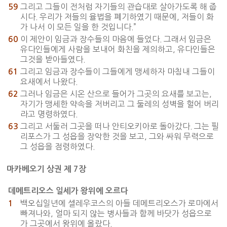
그리고 그들이 전처럼 자기들의 관습대로 살아가도록 해 줍
59
시다. 우리가 저들의 율법을 폐기하였기 때문에, 저들이 화
가 나서 이 모든 일을 한 것입니다.”
이 제안이 임금과 장수들의 마음에 들었다. 그래서 임금은
60
유다인들에게 사람을 보내어 화친을 제의하고, 유다인들은
그것을 받아들였다.
그리고 임금과 장수들이 그들에게 맹세하자 마침내 그들이
61
요새에서 나왔다.
그러나 임금은 시온 산으로 들어가 그곳의 요새를 보고는,
62
자기가 맹세한 약속을 저버리고 그 둘레의 성벽을 헐어 버리
라고 명령하였다.
그리고 서둘러 그곳을 떠나 안티오키아로 돌아갔다. 그는 필
63
리포스가 그 성읍을 장악한 것을 보고, 그와 싸워 무력으로
그 성읍을 점령하였다.
마카베오기 상권 제 7장
데메트리오스 일세가 왕위에 오르다
백오십일년에 셀레우코스의 아들 데메트리오스가 로마에서
1
빠져나와, 얼마 되지 않는 병사들과 함께 바닷가 성읍으로
가 그곳에서 왕위에 올랐다.