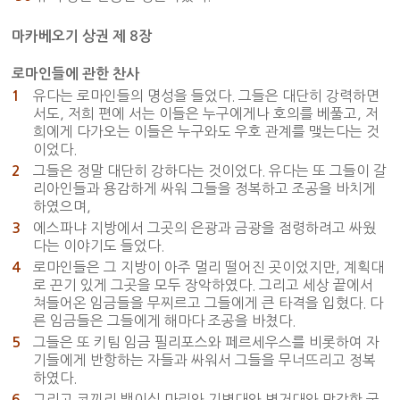
마카베오기 상권 제 8장
로마인들에 관한 찬사
유다는 로마인들의 명성을 들었다. 그들은 대단히 강력하면
1
서도, 저희 편에 서는 이들은 누구에게나 호의를 베풀고, 저
희에게 다가오는 이들은 누구와도 우호 관계를 맺는다는 것
이었다.
그들은 정말 대단히 강하다는 것이었다. 유다는 또 그들이 갈
2
리아인들과 용감하게 싸워 그들을 정복하고 조공을 바치게
하였으며,
에스파냐 지방에서 그곳의 은광과 금광을 점령하려고 싸웠
3
다는 이야기도 들었다.
로마인들은 그 지방이 아주 멀리 떨어진 곳이었지만, 계획대
4
로 끈기 있게 그곳을 모두 장악하였다. 그리고 세상 끝에서
쳐들어온 임금들을 무찌르고 그들에게 큰 타격을 입혔다. 다
른 임금들은 그들에게 해마다 조공을 바쳤다.
그들은 또 키팀 임금 필리포스와 페르세우스를 비롯하여 자
5
기들에게 반항하는 자들과 싸워서 그들을 무너뜨리고 정복
하였다.
그리고 코끼리 백이십 마리와 기병대와 병거대와 막강한 군
6