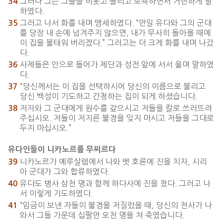
그러나 그는 그들을 비웃고 놀리고 모욕하면서 거만하게 말
34
하였다.
그러고 나서 화를 내며 맹세하였다. “만일 유다와 그의 군대
35
를 당장 내 손에 넘겨주지 않으면, 내가 무사히 돌아올 때에
이 집을 불태워 버리겠다.” 그러고는 더 크게 화를 내며 나갔
다.
사제들은 안으로 들어가 제단과 성전 앞에 서서 울며 말하였
36
다.
“당신께서는 이 집을 선택하시어 당신의 이름으로 불리고
37
당신 백성이 기도하고 간청하는 집이 되게 하셨습니다.
저자와 그 군대에게 원수를 갚으시고 저들을 칼로 쓰러뜨려
38
주십시오. 저들이 저지른 불경을 잊지 마시고 저들을 그대로
두지 마십시오.”
유다인들이 니카노르를 무찌르다
니카노르가 예루살렘에서 나와 벳 호론에 진을 치자, 시리
39
아 군대가 그와 합류하였다.
유다도 병사 삼천 명과 함께 하다사에 진을 쳤다. 그러고 나
40
서 이렇게 기도하였다.
“임금이 보낸 자들이 불경을 저질렀을 때, 당신의 천사가 나
41
와서 그들 가운데 십팔만 오천 명을 쳐 죽였습니다.