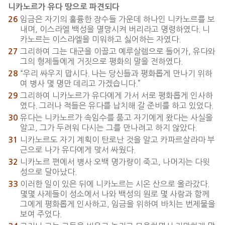
니카노르가 유다 땅으로 파견되다
임금은 자기의 훌륭한 장수들 가운데 하나인 니카노르를 보
26
내며, 이스라엘 백성을 멸망시켜 버리라고 명령하였다. 니
카노르는 이스라엘을 미워하고 싫어하는 자였다.
그리하여 그는 대군을 이끌고 예루살렘으로 들어가, 유다와
27
그의 형제들에게 거짓으로 평화의 말을 전하였다.
“우리 싸우지 맙시다. 나는 당신들과 평화롭게 만나기 위하
28
여 병사 몇 명만 데리고 가겠습니다.”
그리하여 니카노르가 유다에게 가서 서로 평화롭게 인사하
29
였다. 그러나 적들은 유다를 납치해 갈 준비를 하고 있었다.
유다는 니카노르가 속임수를 품고 자기에게 왔다는 사실을
30
알고, 그가 두려워 다시는 그를 만나려고 하지 않았다.
니카노르도 자기 계획이 탄로난 것을 알고 카파르살라마 부
31
근으로 나가 유다에게 맞서 싸웠다.
니카노르 편에서 병사 오백 명가량이 죽고, 나머지는 다윗
32
성으로 달아났다.
이러한 일이 있은 뒤에 니카노르는 시온 산으로 올라갔다.
33
몇몇 사제들이 성소에서 나와 백성의 원로 몇 사람과 함께
그에게 평화롭게 인사하고, 임금을 위하여 바치는 번제물을
보여 주었다.