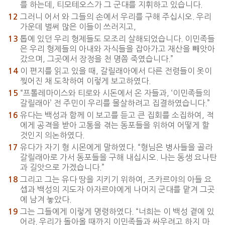
를 하는데, 티모테오스가 그 군대를 지휘하고 있습니다.
그러니 어서 와 그들의 손에서 우리를 구해 주십시오. 우리
12
가운데 벌써 많은 이들이 쓰러지고,
톱에 있던 우리 형제들도 모조리 살해되었습니다. 이민족들
13
은 우리 형제들의 아내와 자식들을 잡아가고 재산을 빼앗아
갔으며, 그곳에서 장정을 천 명쯤 죽였습니다.”
이 편지를 읽고 있을 때, 갈릴래아에서 다른 전령들이 옷이
14
찢어진 채 도착하여 이렇게 보고하였다.
“프톨레마이스와 티로와 시돈에서 온 자들과, ‘이민족들의
15
갈릴래아’ 전 주민이 우리를 몰살하려고 집결하였습니다.”
유다는 백성과 함께 이 보고를 듣고 큰 집회를 소집하여, 적
16
에게 공격을 받아 고통을 겪는 동포들을 위하여 어떻게 할
것인지 의논하였다.
유다가 자기 형 시몬에게 말하였다. “형님은 병사들을 골라
17
갈릴래아로 가서 동포들을 구해 내십시오. 나는 동생 요나탄
과 길앗으로 가겠습니다.”
그리고 그는 유다 땅을 지키기 위하여, 즈카르야의 아들 요
18
셉과 백성의 지도자 아자르야에게 나머지 군대를 맡겨 그곳
에 남겨 놓았다.
그는 그들에게 이렇게 명령하였다. “너희는 이 백성 곁에 있
19
어라. 우리가 돌아올 때까지 이민족들과 싸우려고 하지 마