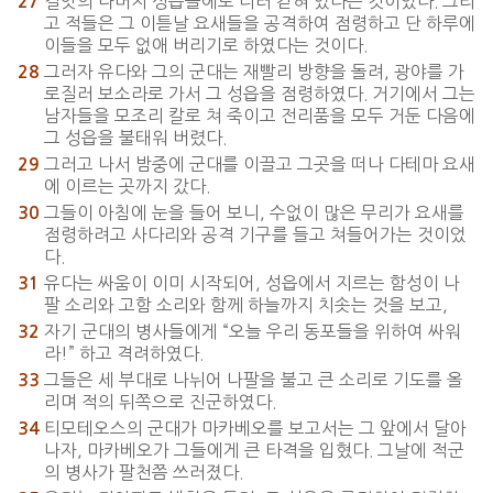
길앗의 나머지 성읍들에도 더러 갇혀 있다는 것이었다. 그리
27
고 적들은 그 이튿날 요새들을 공격하여 점령하고 단 하루에
이들을 모두 없애 버리기로 하였다는 것이다.
그러자 유다와 그의 군대는 재빨리 방향을 돌려, 광야를 가
28
로질러 보소라로 가서 그 성읍을 점령하였다. 거기에서 그는
남자들을 모조리 칼로 쳐 죽이고 전리품을 모두 거둔 다음에
그 성읍을 불태워 버렸다.
그러고 나서 밤중에 군대를 이끌고 그곳을 떠나 다테마 요새
29
에 이르는 곳까지 갔다.
그들이 아침에 눈을 들어 보니, 수없이 많은 무리가 요새를
30
점령하려고 사다리와 공격 기구를 들고 쳐들어가는 것이었
다.
유다는 싸움이 이미 시작되어, 성읍에서 지르는 함성이 나
31
팔 소리와 고함 소리와 함께 하늘까지 치솟는 것을 보고,
자기 군대의 병사들에게 “오늘 우리 동포들을 위하여 싸워
32
라!” 하고 격려하였다.
그들은 세 부대로 나뉘어 나팔을 불고 큰 소리로 기도를 올
33
리며 적의 뒤쪽으로 진군하였다.
티모테오스의 군대가 마카베오를 보고서는 그 앞에서 달아
34
나자, 마카베오가 그들에게 큰 타격을 입혔다. 그날에 적군
의 병사가 팔천쯤 쓰러졌다.