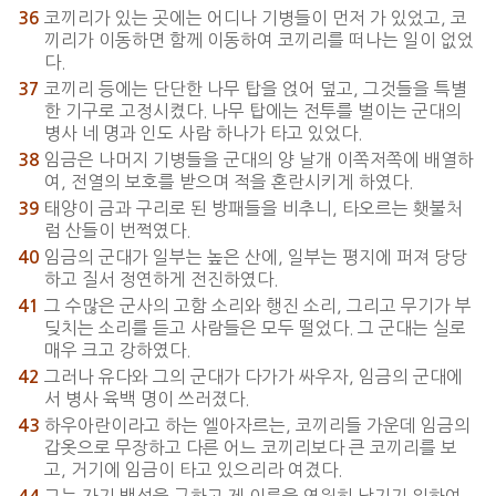
코끼리가 있는 곳에는 어디나 기병들이 먼저 가 있었고, 코
36
끼리가 이동하면 함께 이동하여 코끼리를 떠나는 일이 없었
다.
코끼리 등에는 단단한 나무 탑을 얹어 덮고, 그것들을 특별
37
한 기구로 고정시켰다. 나무 탑에는 전투를 벌이는 군대의
병사 네 명과 인도 사람 하나가 타고 있었다.
임금은 나머지 기병들을 군대의 양 날개 이쪽저쪽에 배열하
38
여, 전열의 보호를 받으며 적을 혼란시키게 하였다.
태양이 금과 구리로 된 방패들을 비추니, 타오르는 횃불처
39
럼 산들이 번쩍였다.
임금의 군대가 일부는 높은 산에, 일부는 평지에 퍼져 당당
40
하고 질서 정연하게 전진하였다.
그 수많은 군사의 고함 소리와 행진 소리, 그리고 무기가 부
41
딪치는 소리를 듣고 사람들은 모두 떨었다. 그 군대는 실로
매우 크고 강하였다.
그러나 유다와 그의 군대가 다가가 싸우자, 임금의 군대에
42
서 병사 육백 명이 쓰러졌다.
하우아란이라고 하는 엘아자르는, 코끼리들 가운데 임금의
43
갑옷으로 무장하고 다른 어느 코끼리보다 큰 코끼리를 보
고, 거기에 임금이 타고 있으리라 여겼다.
그는 자기 백성을 구하고 제 이름을 영원히 남기기 위하여