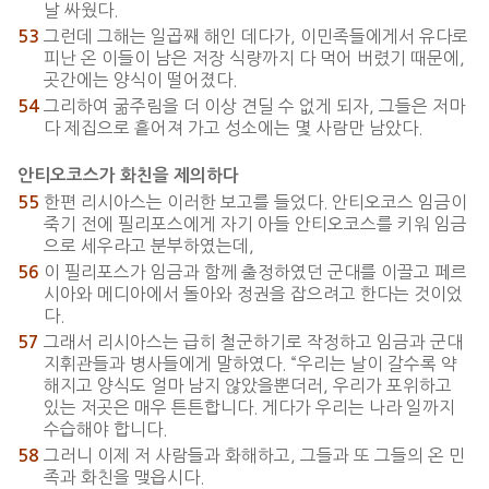
날 싸웠다.
그런데 그해는 일곱째 해인 데다가, 이민족들에게서 유다로
53
피난 온 이들이 남은 저장 식량까지 다 먹어 버렸기 때문에,
곳간에는 양식이 떨어졌다.
그리하여 굶주림을 더 이상 견딜 수 없게 되자, 그들은 저마
54
다 제집으로 흩어져 가고 성소에는 몇 사람만 남았다.
안티오코스가 화친을 제의하다
한편 리시아스는 이러한 보고를 들었다. 안티오코스 임금이
55
죽기 전에 필리포스에게 자기 아들 안티오코스를 키워 임금
으로 세우라고 분부하였는데,
이 필리포스가 임금과 함께 출정하였던 군대를 이끌고 페르
56
시아와 메디아에서 돌아와 정권을 잡으려고 한다는 것이었
다.
그래서 리시아스는 급히 철군하기로 작정하고 임금과 군대
57
지휘관들과 병사들에게 말하였다. “우리는 날이 갈수록 약
해지고 양식도 얼마 남지 않았을뿐더러, 우리가 포위하고
있는 저곳은 매우 튼튼합니다. 게다가 우리는 나라 일까지
수습해야 합니다.
그러니 이제 저 사람들과 화해하고, 그들과 또 그들의 온 민
58
족과 화친을 맺읍시다.