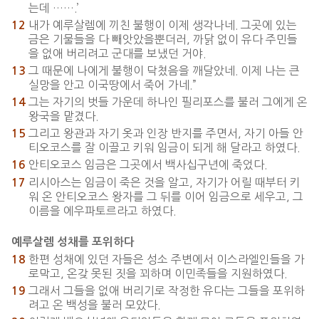
는데 …….’
내가 예루살렘에 끼친 불행이 이제 생각나네. 그곳에 있는
12
금은 기물들을 다 빼앗았을뿐더러, 까닭 없이 유다 주민들
을 없애 버리려고 군대를 보냈던 거야.
그 때문에 나에게 불행이 닥쳤음을 깨달았네. 이제 나는 큰
13
실망을 안고 이국땅에서 죽어 가네.”
그는 자기의 벗들 가운데 하나인 필리포스를 불러 그에게 온
14
왕국을 맡겼다.
그리고 왕관과 자기 옷과 인장 반지를 주면서, 자기 아들 안
15
티오코스를 잘 이끌고 키워 임금이 되게 해 달라고 하였다.
안티오코스 임금은 그곳에서 백사십구년에 죽었다.
16
리시아스는 임금이 죽은 것을 알고, 자기가 어릴 때부터 키
17
워 온 안티오코스 왕자를 그 뒤를 이어 임금으로 세우고, 그
이름을 에우파토르라고 하였다.
예루살렘 성채를 포위하다
한편 성채에 있던 자들은 성소 주변에서 이스라엘인들을 가
18
로막고, 온갖 못된 짓을 꾀하며 이민족들을 지원하였다.
그래서 그들을 없애 버리기로 작정한 유다는 그들을 포위하
19
려고 온 백성을 불러 모았다.