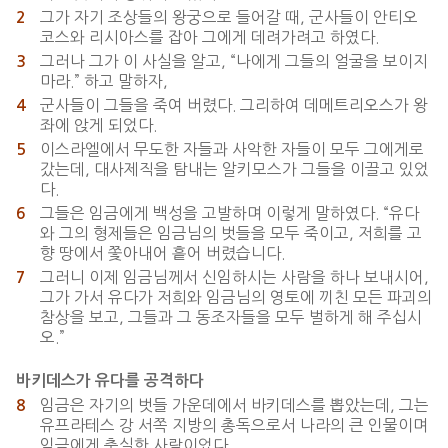
그가 자기 조상들의 왕궁으로 들어갈 때, 군사들이 안티오
2
코스와 리시아스를 잡아 그에게 데려가려고 하였다.
그러나 그가 이 사실을 알고, “나에게 그들의 얼굴을 보이지
3
마라.” 하고 말하자,
군사들이 그들을 죽여 버렸다. 그리하여 데메트리오스가 왕
4
좌에 앉게 되었다.
이스라엘에서 무도한 자들과 사악한 자들이 모두 그에게로
5
갔는데, 대사제직을 탐내는 알키모스가 그들을 이끌고 있었
다.
그들은 임금에게 백성을 고발하며 이렇게 말하였다. “유다
6
와 그의 형제들은 임금님의 벗들을 모두 죽이고, 저희를 고
향 땅에서 쫓아내어 흩어 버렸습니다.
그러니 이제 임금님께서 신임하시는 사람을 하나 보내시어,
7
그가 가서 유다가 저희와 임금님의 영토에 끼친 모든 파괴의
참상을 보고, 그들과 그 동조자들을 모두 벌하게 해 주십시
오.”
바키데스가 유다를 공격하다
임금은 자기의 벗들 가운데에서 바키데스를 뽑았는데, 그는
8
유프라테스 강 서쪽 지방의 총독으로서 나라의 큰 인물이며
임금에게 충실한 사람이었다.