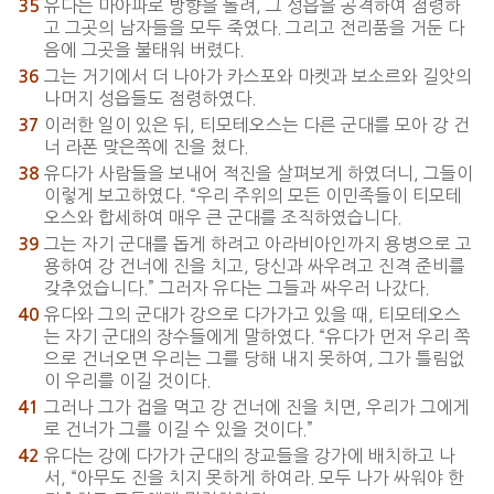
유다는 마아파로 방향을 돌려, 그 성읍을 공격하여 점령하
35
고 그곳의 남자들을 모두 죽였다. 그리고 전리품을 거둔 다
음에 그곳을 불태워 버렸다.
그는 거기에서 더 나아가 카스포와 마켓과 보소르와 길앗의
36
나머지 성읍들도 점령하였다.
이러한 일이 있은 뒤, 티모테오스는 다른 군대를 모아 강 건
37
너 라폰 맞은쪽에 진을 쳤다.
유다가 사람들을 보내어 적진을 살펴보게 하였더니, 그들이
38
이렇게 보고하였다. “우리 주위의 모든 이민족들이 티모테
오스와 합세하여 매우 큰 군대를 조직하였습니다.
그는 자기 군대를 돕게 하려고 아라비아인까지 용병으로 고
39
용하여 강 건너에 진을 치고, 당신과 싸우려고 진격 준비를
갖추었습니다.” 그러자 유다는 그들과 싸우러 나갔다.
유다와 그의 군대가 강으로 다가가고 있을 때, 티모테오스
40
는 자기 군대의 장수들에게 말하였다. “유다가 먼저 우리 쪽
으로 건너오면 우리는 그를 당해 내지 못하여, 그가 틀림없
이 우리를 이길 것이다.
그러나 그가 겁을 먹고 강 건너에 진을 치면, 우리가 그에게
41
로 건너가 그를 이길 수 있을 것이다.”
유다는 강에 다가가 군대의 장교들을 강가에 배치하고 나
42
서, “아무도 진을 치지 못하게 하여라. 모두 나가 싸워야 한