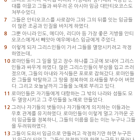
대를 이끌고 그들과 싸우러 온 아시아 임금 대안티오코스도
쳐부수었다.
그들은 안티오코스를 사로잡아 그와 그의 뒤를 잇는 임금들
7
이 많은 조공과 인질을 바치게 하였다.
그뿐 아니라 인도, 메디아, 리디아 등 가장 좋은 지방을 안티
8
오코스에게서 빼앗아 에우메네스 임금에게 주었다.
이렇게 되자 그리스인들이 가서 그들을 멸망시키려고 작정
9
하였는데,
로마인들이 그 일을 알고 장수 하나를 그곳에 보내어 그리스
10
인들과 싸우게 하였다. 많은 그리스인들이 부상을 입고 쓰러
졌으며, 그들의 아내와 자식들은 포로로 잡혀갔다. 로마인들
은 그들을 약탈하고 그 땅을 정복하여 요새들을 부수어 버렸
다. 그리고 오늘날까지 그들을 노예로 부리고 있다.
로마인들은 자기들에게 대항하는 그 밖의 나라와 섬들도 모
11
두 멸망시키고 그 주민들을 노예로 만들었다.
그러나 자기들의 벗들이나 자기들에게 의지하는 이들과는
12
우호 관계를 유지하였다. 로마인들이 이렇게 멀고 가까운 곳
의 임금들을 정복하니, 그들의 이름을 듣는 이는 누구나 그들
을 두려워하였다.
그들이 도와서 임금으로 만들려고 작정하기만 하면 누구든
13
지 임금이 되었고, 그들이 작정하기만 하면 누구든지 물러나