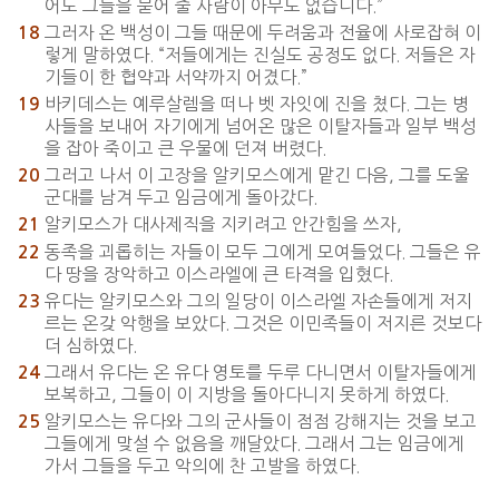
어도 그들을 묻어 줄 사람이 아무도 없습니다.”
그러자 온 백성이 그들 때문에 두려움과 전율에 사로잡혀 이
18
렇게 말하였다. “저들에게는 진실도 공정도 없다. 저들은 자
기들이 한 협약과 서약까지 어겼다.”
바키데스는 예루살렘을 떠나 벳 자잇에 진을 쳤다. 그는 병
19
사들을 보내어 자기에게 넘어온 많은 이탈자들과 일부 백성
을 잡아 죽이고 큰 우물에 던져 버렸다.
그러고 나서 이 고장을 알키모스에게 맡긴 다음, 그를 도울
20
군대를 남겨 두고 임금에게 돌아갔다.
알키모스가 대사제직을 지키려고 안간힘을 쓰자,
21
동족을 괴롭히는 자들이 모두 그에게 모여들었다. 그들은 유
22
다 땅을 장악하고 이스라엘에 큰 타격을 입혔다.
유다는 알키모스와 그의 일당이 이스라엘 자손들에게 저지
23
르는 온갖 악행을 보았다. 그것은 이민족들이 저지른 것보다
더 심하였다.
그래서 유다는 온 유다 영토를 두루 다니면서 이탈자들에게
24
보복하고, 그들이 이 지방을 돌아다니지 못하게 하였다.
알키모스는 유다와 그의 군사들이 점점 강해지는 것을 보고
25
그들에게 맞설 수 없음을 깨달았다. 그래서 그는 임금에게
가서 그들을 두고 악의에 찬 고발을 하였다.