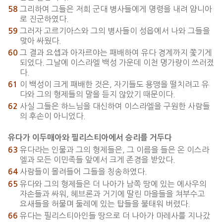
그리하여 그들은 저희 군대 병사들에게 명령을 내려 얌니아
58
로 진군하였다.
그러자 고르기아스와 그의 병사들이 성읍에서 나와 그들을
59
맞아 싸웠다.
그 결과 요셉과 아자르야는 패배하여 유다 경계까지 쫓기게
60
되었다. 그날에 이스라엘 백성 가운데 이천 명가량이 쓰러졌
다.
이 백성이 크게 패배한 것은, 자기들도 용맹을 떨치려고 유
61
다와 그의 형제들의 말을 듣지 않았기 때문이다.
사실 그들은 하느님을 대신하여 이스라엘을 구원한 사람들
62
의 후손이 아니었다.
유다가 이두매아와 필리스티아에서 승리를 거두다
유다라는 인물과 그의 형제들은, 그 이름을 들은 온 이스라
63
엘과 모든 이민족들 앞에서 크게 존경을 받았다.
사람들이 몰려들어 그들을 칭송하였다.
64
유다와 그의 형제들은 더 나아가 남쪽 땅에 있는 에사우의
65
자손들과 싸워, 헤브론과 거기에 딸린 마을들을 쳐부수고
요새들을 허물며 둘레에 있는 탑들을 불태워 버렸다.
유다는 필리스티아인들 땅으로 더 나아가 마레사를 지나갔
66