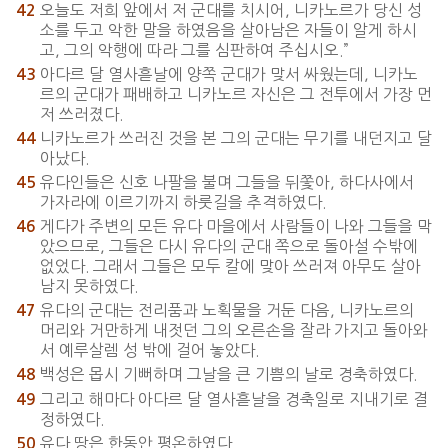
오늘도 저희 앞에서 저 군대를 치시어, 니카노르가 당신 성
42
소를 두고 악한 말을 하였음을 살아남은 자들이 알게 하시
고, 그의 악행에 따라 그를 심판하여 주십시오.”
아다르 달 열사흗날에 양쪽 군대가 맞서 싸웠는데, 니카노
43
르의 군대가 패배하고 니카노르 자신은 그 전투에서 가장 먼
저 쓰러졌다.
니카노르가 쓰러진 것을 본 그의 군대는 무기를 내던지고 달
44
아났다.
유다인들은 신호 나팔을 불며 그들을 뒤쫓아, 하다사에서
45
가자라에 이르기까지 하룻길을 추격하였다.
게다가 주변의 모든 유다 마을에서 사람들이 나와 그들을 막
46
았으므로, 그들은 다시 유다의 군대 쪽으로 돌아설 수밖에
없었다. 그래서 그들은 모두 칼에 맞아 쓰러져 아무도 살아
남지 못하였다.
유다의 군대는 전리품과 노획물을 거둔 다음, 니카노르의
47
머리와 거만하게 내젓던 그의 오른손을 잘라 가지고 돌아와
서 예루살렘 성 밖에 걸어 놓았다.
백성은 몹시 기뻐하며 그날을 큰 기쁨의 날로 경축하였다.
48
그리고 해마다 아다르 달 열사흗날을 경축일로 지내기로 결
49
정하였다.
유다 땅은 한동안 평온하였다.
50