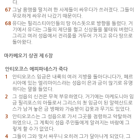
다.
그날 용맹을 떨치려 한 사제들이 싸우다가 쓰러졌다. 그들이
67
무모하게 싸우러 나갔기 때문이다.
유다는 필리스티아인들의 땅 아스돗으로 방향을 돌렸다. 거
68
기에서 유다는 그들의 제단을 헐고 신상들을 불태워 버렸다.
그리고 여러 성읍에서 전리품을 거두어 가지고 유다 땅으로
돌아왔다.
마카베오기 상권 제 6장
안티오코스 에피파네스가 죽다
안티오코스 임금은 내륙의 여러 지방을 돌아다니다가, 페르
1
시아에 있는 엘리마이스라는 성읍이 은과 금이 많기로 유명
하다는 말을 들었다.
그 성읍의 신전은 무척 부유하였다. 거기에는 마케도니아 임
2
금 필리포스의 아들로서 그리스의 첫 임금이 된 알렉산드로
스가 남겨 놓은 금 방패와 가슴받이 갑옷과 무기도 있었다.
안티오코스는 그 성읍으로 가서 그곳을 점령하고 약탈하려
3
하였으나, 그 계획이 성읍 주민들에게 알려지는 바람에 그
렇게 할 수가 없었다.
그들이 그와 맞서 싸우니 오히려 그가 달아나게 되었다. 그
4