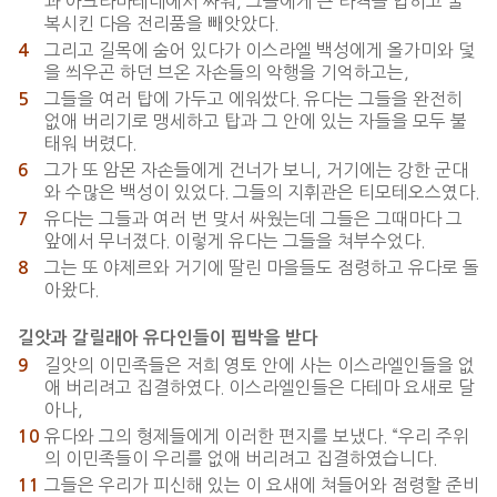
과 아크라바테네에서 싸워, 그들에게 큰 타격을 입히고 굴
복시킨 다음 전리품을 빼앗았다.
그리고 길목에 숨어 있다가 이스라엘 백성에게 올가미와 덫
4
을 씌우곤 하던 브온 자손들의 악행을 기억하고는,
그들을 여러 탑에 가두고 에워쌌다. 유다는 그들을 완전히
5
없애 버리기로 맹세하고 탑과 그 안에 있는 자들을 모두 불
태워 버렸다.
그가 또 암몬 자손들에게 건너가 보니, 거기에는 강한 군대
6
와 수많은 백성이 있었다. 그들의 지휘관은 티모테오스였다.
유다는 그들과 여러 번 맞서 싸웠는데 그들은 그때마다 그
7
앞에서 무너졌다. 이렇게 유다는 그들을 쳐부수었다.
그는 또 야제르와 거기에 딸린 마을들도 점령하고 유다로 돌
8
아왔다.
길앗과 갈릴래아 유다인들이 핍박을 받다
길앗의 이민족들은 저희 영토 안에 사는 이스라엘인들을 없
9
애 버리려고 집결하였다. 이스라엘인들은 다테마 요새로 달
아나,
유다와 그의 형제들에게 이러한 편지를 보냈다. “우리 주위
10
의 이민족들이 우리를 없애 버리려고 집결하였습니다.
그들은 우리가 피신해 있는 이 요새에 쳐들어와 점령할 준비
11