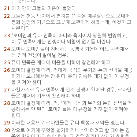
는 것입니다.”
이 제안이 그들의 마음에 들었다.
21
그들은 청동 탁자에서 편지를 쓴 다음 예루살렘으로 보내어
22
평화 동맹의 기념으로 그곳에 보관하게 하였는데, 이것이 그
사본이다.
“로마인과 유다 민족이 바다와 육지에서 영원히 번영하고,
23
이 두 민족에게는 전쟁이나 외침이 없기를 바란다.
로마나 로마인들이 지배하는 동맹국 가운데 어느 나라에서
24
든 먼저 전쟁이 일어날 경우,
유다 민족은 제때에 마음을 다하여 참전해야 하고,
25
로마의 결정에 따라, 적에게 곡식과 무기와 돈과 선박을 제공
26
하거나 보급해서는 안 된다. 유다 민족은 대가 없이 이 규정
을 지켜야 한다.
마찬가지로 유다 민족에게 먼저 전쟁이 일어날 경우, 로마인
27
들은 제때에 기꺼이 참전해야 하며,
로마의 결정에 따라, 적군에게 곡식과 무기와 돈과 선박을 제
28
공해서는 안 된다. 로마인들은 이 규정을 거짓 없이 지켜야
한다.
이러한 내용으로 로마인들은 유다 백성과 조약을 맺는다.
29
앞으로 여기에 무엇을 첨가하거나 삭제하려고 할 때에는 양
30
쪽의 합의에 따라 해야 하며, 그 경우 첨가나 삭제가 효력을