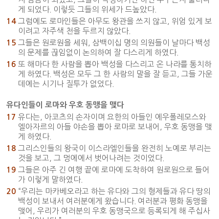
게 되었다. 이렇듯 그들의 위세가 드높았다.
그럼에도 로마인들은 아무도 왕관을 쓰지 않고, 위엄 있게 보
14
이려고 자주색 천을 두르지 않았다.
그들은 원로원을 세워, 삼백이십 명의 의원들이 날마다 백성
15
의 문제를 끊임없이 논의하여 잘 다스리게 하였다.
또 해마다 한 사람을 뽑아 백성을 다스리고 온 나라를 통치하
16
게 하였다. 백성은 모두 그 한 사람의 말을 잘 듣고, 그들 가운
데에는 시기나 질투가 없었다.
유다인들이 로마와 우호 동맹을 맺다
유다는, 아코츠의 손자이며 요한의 아들인 에우폴레모스와
17
엘아자르의 아들 야손을 뽑아 로마로 보내어, 우호 동맹을 맺
게 하였다.
그리스인들의 왕국이 이스라엘인들을 완전히 노예로 부리는
18
것을 보고, 그 멍에에서 벗어나려는 것이었다.
그들은 아주 긴 여행 끝에 로마에 도착하여 원로원으로 들어
19
가 이렇게 말하였다.
“우리는 마카베오라고 하는 유다와 그의 형제들과 유다 땅의
20
백성이 보내서 여러분에게 왔습니다. 여러분과 평화 동맹을
맺어, 우리가 여러분의 우호 동맹국으로 등록되게 해 주십사