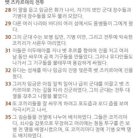
벳 즈카르야의 전투
이 말을 듣고 임금은 화가 나서, 자기의 벗인 군대 장수들과
28
기병대 장수들을 모두 불러 모았다.
다른 여러 나라와 바다의 여러 섬에서도 용병들이 그에게 왔
29
다.
그의 군대 수는 보병 십만, 기병 이만, 그리고 전투에 익숙한
30
코끼리가 서른두 마리였다.
이들은 이두매아를 지나 벳 추르를 향하여 진을 치고 여러
31
날 동안 싸우며 공격 기구들을 만들었다. 그러나 유다인들도
나가서 그 기구들을 불태우며 용감하게 싸웠다.
유다는 성채를 떠나 임금의 진영 맞은쪽 벳 즈카르야에 진을
32
쳤다.
그러자 임금은 아침 일찍 일어나 급히 군대를 이끌고 벳 즈
33
카르야로 가는 길을 따라 진군하였다. 그의 군대는 전투 대
열을 갖추고 나팔을 불었다.
또 코끼리들을 잘 싸우게 하려고 포도즙과 오디 즙을 보여
34
자극시키고 나서,
그 짐승들을 전열에 나누어 배치하였다. 그들은 코끼리마
35
다, 쇠사슬 갑옷으로 무장하고 머리에는 청동 투구를 쓴 보
병 천 명을 배열시켰으며, 또 코끼리마다 정예 기병 오백 명
도 배치하였다.