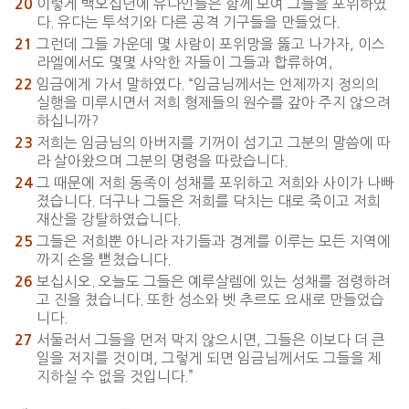
이렇게 백오십년에 유다인들은 함께 모여 그들을 포위하였
20
다. 유다는 투석기와 다른 공격 기구들을 만들었다.
그런데 그들 가운데 몇 사람이 포위망을 뚫고 나가자, 이스
21
라엘에서도 몇몇 사악한 자들이 그들과 합류하여,
임금에게 가서 말하였다. “임금님께서는 언제까지 정의의
22
실행을 미루시면서 저희 형제들의 원수를 갚아 주지 않으려
하십니까?
저희는 임금님의 아버지를 기꺼이 섬기고 그분의 말씀에 따
23
라 살아왔으며 그분의 명령을 따랐습니다.
그 때문에 저희 동족이 성채를 포위하고 저희와 사이가 나빠
24
졌습니다. 더구나 그들은 저희를 닥치는 대로 죽이고 저희
재산을 강탈하였습니다.
그들은 저희뿐 아니라 자기들과 경계를 이루는 모든 지역에
25
까지 손을 뻗쳤습니다.
보십시오. 오늘도 그들은 예루살렘에 있는 성채를 점령하려
26
고 진을 쳤습니다. 또한 성소와 벳 추르도 요새로 만들었습
니다.
서둘러서 그들을 먼저 막지 않으시면, 그들은 이보다 더 큰
27
일을 저지를 것이며, 그렇게 되면 임금님께서도 그들을 제
지하실 수 없을 것입니다.”