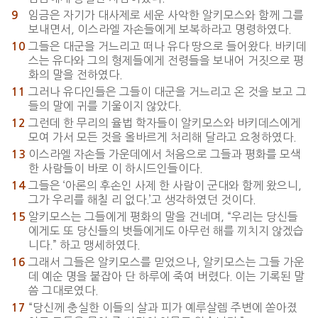
임금은 자기가 대사제로 세운 사악한 알키모스와 함께 그를
9
보내면서, 이스라엘 자손들에게 보복하라고 명령하였다.
그들은 대군을 거느리고 떠나 유다 땅으로 들어왔다. 바키데
10
스는 유다와 그의 형제들에게 전령들을 보내어 거짓으로 평
화의 말을 전하였다.
그러나 유다인들은 그들이 대군을 거느리고 온 것을 보고 그
11
들의 말에 귀를 기울이지 않았다.
그런데 한 무리의 율법 학자들이 알키모스와 바키데스에게
12
모여 가서 모든 것을 올바르게 처리해 달라고 요청하였다.
이스라엘 자손들 가운데에서 처음으로 그들과 평화를 모색
13
한 사람들이 바로 이 하시드인들이다.
그들은 ‘아론의 후손인 사제 한 사람이 군대와 함께 왔으니,
14
그가 우리를 해칠 리 없다.’고 생각하였던 것이다.
알키모스는 그들에게 평화의 말을 건네며, “우리는 당신들
15
에게도 또 당신들의 벗들에게도 아무런 해를 끼치지 않겠습
니다.” 하고 맹세하였다.
그래서 그들은 알키모스를 믿었으나, 알키모스는 그들 가운
16
데 예순 명을 붙잡아 단 하루에 죽여 버렸다. 이는 기록된 말
씀 그대로였다.
“당신께 충실한 이들의 살과 피가 예루살렘 주변에 쏟아졌
17