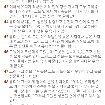
다.” 하고 그들에게 명령하였다.
이어서 유다가 적군을 치러 먼저 강을 건너자 모두 그의 뒤
43
를 따라 건넜다. 그들 앞에서 이민족들은 무너져 무기를 내
던지고 카르나임에 있는 신전으로 달아났다.
유다의 군대는 그 성읍을 점령하고 신전과 그 안에 있던 모
44
든 것을 불태워 버렸다. 이렇게 해서 카르나임이 굴복하여
더 이상 유다에게 맞설 수 없게 되었다.
유다는 길앗의 모든 이스라엘인을 낮은 사람에서 높은 사람
45
에 이르기까지, 그리고 그 아내와 아이들과 재산을 모아 매
우 큰 집단을 이루고 유다 땅으로 들어왔다.
그들이 에프론에 이르렀는데 그곳은 길목에 있는 크고 튼튼
46
한 요새 성읍이었다. 그리고 그 성읍은 오른쪽으로도 왼쪽으
로도 돌아가는 길이 없기 때문에, 그 가운데로 지나갈 수밖
에 없었다.
그러나 그 성읍 주민들은 그들이 들어오지 못하게 하고 돌로
47
성문을 막아 버렸다.
유다가 그들에게 평화의 말을 전하였다. “우리는 우리 땅으
48
로 가기 위하여 여러분의 땅을 지나려고 합니다. 우리는 결
코 여러분에게 나쁜 짓을 하지 않겠습니다. 걸어서 지나가려
는 것뿐입니다.” 그러나 그들은 성문을 열어 주려고 하지 않
았다.