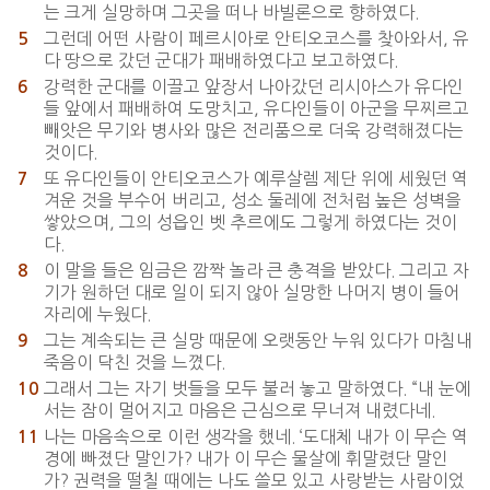
는 크게 실망하며 그곳을 떠나 바빌론으로 향하였다.
그런데 어떤 사람이 페르시아로 안티오코스를 찾아와서, 유
5
다 땅으로 갔던 군대가 패배하였다고 보고하였다.
강력한 군대를 이끌고 앞장서 나아갔던 리시아스가 유다인
6
들 앞에서 패배하여 도망치고, 유다인들이 아군을 무찌르고
빼앗은 무기와 병사와 많은 전리품으로 더욱 강력해졌다는
것이다.
또 유다인들이 안티오코스가 예루살렘 제단 위에 세웠던 역
7
겨운 것을 부수어 버리고, 성소 둘레에 전처럼 높은 성벽을
쌓았으며, 그의 성읍인 벳 추르에도 그렇게 하였다는 것이
다.
이 말을 들은 임금은 깜짝 놀라 큰 충격을 받았다. 그리고 자
8
기가 원하던 대로 일이 되지 않아 실망한 나머지 병이 들어
자리에 누웠다.
그는 계속되는 큰 실망 때문에 오랫동안 누워 있다가 마침내
9
죽음이 닥친 것을 느꼈다.
그래서 그는 자기 벗들을 모두 불러 놓고 말하였다. “내 눈에
10
서는 잠이 멀어지고 마음은 근심으로 무너져 내렸다네.
나는 마음속으로 이런 생각을 했네. ‘도대체 내가 이 무슨 역
11
경에 빠졌단 말인가? 내가 이 무슨 물살에 휘말렸단 말인
가? 권력을 떨칠 때에는 나도 쓸모 있고 사랑받는 사람이었