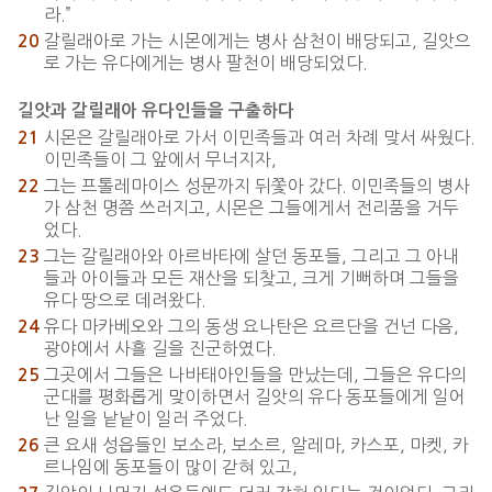
라.”
갈릴래아로 가는 시몬에게는 병사 삼천이 배당되고, 길앗으
20
로 가는 유다에게는 병사 팔천이 배당되었다.
길앗과 갈릴래아 유다인들을 구출하다
시몬은 갈릴래아로 가서 이민족들과 여러 차례 맞서 싸웠다.
21
이민족들이 그 앞에서 무너지자,
그는 프톨레마이스 성문까지 뒤쫓아 갔다. 이민족들의 병사
22
가 삼천 명쯤 쓰러지고, 시몬은 그들에게서 전리품을 거두
었다.
그는 갈릴래아와 아르바타에 살던 동포들, 그리고 그 아내
23
들과 아이들과 모든 재산을 되찾고, 크게 기뻐하며 그들을
유다 땅으로 데려왔다.
유다 마카베오와 그의 동생 요나탄은 요르단을 건넌 다음,
24
광야에서 사흘 길을 진군하였다.
그곳에서 그들은 나바태아인들을 만났는데, 그들은 유다의
25
군대를 평화롭게 맞이하면서 길앗의 유다 동포들에게 일어
난 일을 낱낱이 일러 주었다.
큰 요새 성읍들인 보소라, 보소르, 알레마, 카스포, 마켓, 카
26
르나임에 동포들이 많이 갇혀 있고,