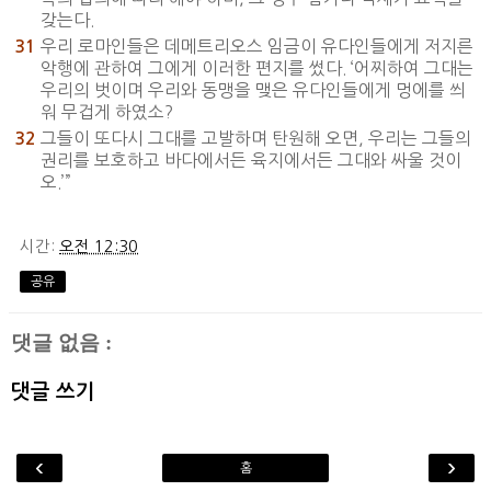
갖는다.
우리 로마인들은 데메트리오스 임금이 유다인들에게 저지른
31
악행에 관하여 그에게 이러한 편지를 썼다. ‘어찌하여 그대는
우리의 벗이며 우리와 동맹을 맺은 유다인들에게 멍에를 씌
워 무겁게 하였소?
그들이 또다시 그대를 고발하며 탄원해 오면, 우리는 그들의
32
권리를 보호하고 바다에서든 육지에서든 그대와 싸울 것이
오.’”
시간:
오전 12:30
공유
댓글 없음 :
댓글 쓰기
‹
›
홈