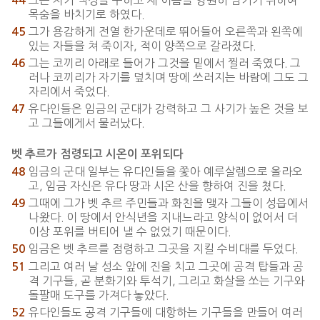
44
목숨을 바치기로 하였다.
그가 용감하게 전열 한가운데로 뛰어들어 오른쪽과 왼쪽에
45
있는 자들을 쳐 죽이자, 적이 양쪽으로 갈라졌다.
그는 코끼리 아래로 들어가 그것을 밑에서 찔러 죽였다. 그
46
러나 코끼리가 자기를 덮치며 땅에 쓰러지는 바람에 그도 그
자리에서 죽었다.
유다인들은 임금의 군대가 강력하고 그 사기가 높은 것을 보
47
고 그들에게서 물러났다.
벳 추르가 점령되고 시온이 포위되다
임금의 군대 일부는 유다인들을 쫓아 예루살렘으로 올라오
48
고, 임금 자신은 유다 땅과 시온 산을 향하여 진을 쳤다.
그때에 그가 벳 추르 주민들과 화친을 맺자 그들이 성읍에서
49
나왔다. 이 땅에서 안식년을 지내느라고 양식이 없어서 더
이상 포위를 버티어 낼 수 없었기 때문이다.
임금은 벳 추르를 점령하고 그곳을 지킬 수비대를 두었다.
50
그리고 여러 날 성소 앞에 진을 치고 그곳에 공격 탑들과 공
51
격 기구들, 곧 분화기와 투석기, 그리고 화살을 쏘는 기구와
돌팔매 도구를 가져다 놓았다.
유다인들도 공격 기구들에 대항하는 기구들을 만들어 여러
52