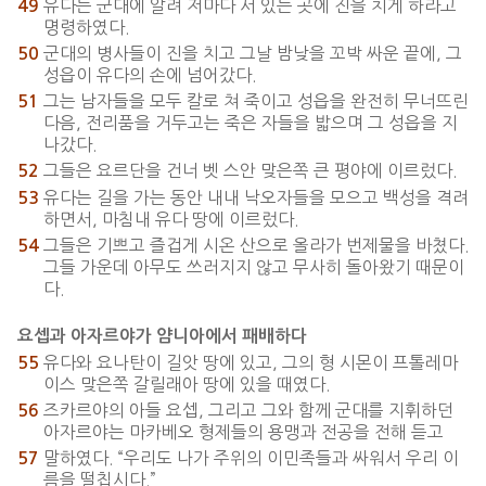
유다는 군대에 알려 저마다 서 있는 곳에 진을 치게 하라고
49
명령하였다.
군대의 병사들이 진을 치고 그날 밤낮을 꼬박 싸운 끝에, 그
50
성읍이 유다의 손에 넘어갔다.
그는 남자들을 모두 칼로 쳐 죽이고 성읍을 완전히 무너뜨린
51
다음, 전리품을 거두고는 죽은 자들을 밟으며 그 성읍을 지
나갔다.
그들은 요르단을 건너 벳 스안 맞은쪽 큰 평야에 이르렀다.
52
유다는 길을 가는 동안 내내 낙오자들을 모으고 백성을 격려
53
하면서, 마침내 유다 땅에 이르렀다.
그들은 기쁘고 즐겁게 시온 산으로 올라가 번제물을 바쳤다.
54
그들 가운데 아무도 쓰러지지 않고 무사히 돌아왔기 때문이
다.
요셉과 아자르야가 얌니아에서 패배하다
유다와 요나탄이 길앗 땅에 있고, 그의 형 시몬이 프톨레마
55
이스 맞은쪽 갈릴래아 땅에 있을 때였다.
즈카르야의 아들 요셉, 그리고 그와 함께 군대를 지휘하던
56
아자르야는 마카베오 형제들의 용맹과 전공을 전해 듣고
말하였다. “우리도 나가 주위의 이민족들과 싸워서 우리 이
57
름을 떨칩시다.”