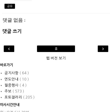
공유
댓글 없음 :
댓글 쓰기
‹
›
홈
웹 버전 보기
바로가기
공지사항
( 64 )
연도안내
( 10 )
월중행사
( 4 )
주보
( 573 )
포토갤러리
( 205 )
미사시간안내