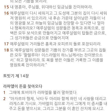
의 모든 기쁨을 보리라.
내 영혼아, 주님을, 위대하신 임금님을 찬미하여라.
15
예루살렘이 다시 세워지고 그 도성에 그분의 집이 다시 세워
16
져 영원히 서 있으리라. 내 후손 가운데 살아남은 자들이 너
의 영광을 보고 하늘의 임금님을 찬양할 수 있다면 나 얼마
나 행복하리오? 예루살렘의 성문들은 청옥과 취옥으로, 성
벽은 모두 보석으로 만들어지고 예루살렘의 탑들은 금으로,
그 성가퀴들은 순금으로 만들어지며
예루살렘의 거리들은 홍옥과 오피르의 돌로 포장되리라.
17
또 예루살렘의 성문들은 기쁨의 찬가를 부르고 그곳의 집들
18
은 모두 ‘할렐루야! 이스라엘의 하느님께서는 찬미받으소
서.’ 하고 말하리라. 또 복을 받은 이들은 거룩한 그 이름을
영원토록 찬미하리라.”
토빗기 제 14장
라파엘이 돈을 찾아오다
그때에 토비야가 라파엘을 불러 말하였다.
1
“아자르야 형제, 낙타 두 마리와 함께 하인 네 사람을 데리고
2
라게스로 가시오. 가바엘의 집으로 가서 그에게 이 증서를 내
주고 돈을 받으시오. 그리고 그분을 이 혼인 잔치에 모시고