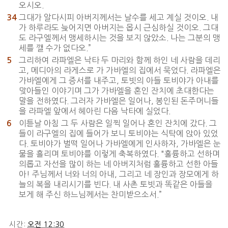
오시오.
그대가 알다시피 아버지께서는 날수를 세고 계실 것이오. 내
34
가 하루라도 늦어지면 아버지는 몹시 근심하실 것이오. 그대
도 라구엘께서 맹세하시는 것을 보지 않았소. 나는 그분의 맹
세를 깰 수가 없다오.”
그리하여 라파엘은 낙타 두 마리와 함께 하인 네 사람을 데리
5
고, 메디아의 라게스로 가 가바엘의 집에서 묵었다. 라파엘은
가바엘에게 그 증서를 내주고, 토빗의 아들 토비야가 아내를
맞아들인 이야기며 그가 가바엘을 혼인 잔치에 초대한다는
말을 전하였다. 그러자 가바엘은 일어나, 봉인된 돈주머니들
을 라파엘 앞에서 헤아린 다음 낙타에 실었다.
이튿날 아침 그 두 사람은 일찍 일어나 혼인 잔치에 갔다. 그
6
들이 라구엘의 집에 들어가 보니 토비야는 식탁에 앉아 있었
다. 토비야가 벌떡 일어나 가바엘에게 인사하자, 가바엘은 눈
물을 흘리며 토비야를 이렇게 축복하였다. "훌륭하고 선하며
의롭고 자선을 많이 하는 네 아버지처럼 훌륭하고 선한 아들
아! 주님께서 너와 너의 아내, 그리고 네 장인과 장모에게 하
늘의 복을 내리시기를 빈다. 내 사촌 토빗과 똑같은 아들을
보게 해 주신 하느님께서는 찬미받으소서.”
시간:
오전 12:30