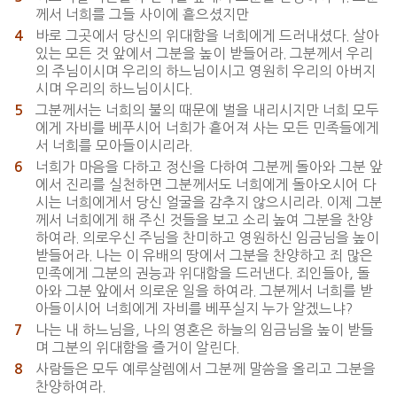
께서 너희를 그들 사이에 흩으셨지만
바로 그곳에서 당신의 위대함을 너희에게 드러내셨다. 살아
4
있는 모든 것 앞에서 그분을 높이 받들어라. 그분께서 우리
의 주님이시며 우리의 하느님이시고 영원히 우리의 아버지
시며 우리의 하느님이시다.
그분께서는 너희의 불의 때문에 벌을 내리시지만 너희 모두
5
에게 자비를 베푸시어 너희가 흩어져 사는 모든 민족들에게
서 너희를 모아들이시리라.
너희가 마음을 다하고 정신을 다하여 그분께 돌아와 그분 앞
6
에서 진리를 실천하면 그분께서도 너희에게 돌아오시어 다
시는 너희에게서 당신 얼굴을 감추지 않으시리라. 이제 그분
께서 너희에게 해 주신 것들을 보고 소리 높여 그분을 찬양
하여라. 의로우신 주님을 찬미하고 영원하신 임금님을 높이
받들어라. 나는 이 유배의 땅에서 그분을 찬양하고 죄 많은
민족에게 그분의 권능과 위대함을 드러낸다. 죄인들아, 돌
아와 그분 앞에서 의로운 일을 하여라. 그분께서 너희를 받
아들이시어 너희에게 자비를 베푸실지 누가 알겠느냐?
나는 내 하느님을, 나의 영혼은 하늘의 임금님을 높이 받들
7
며 그분의 위대함을 즐거이 알린다.
사람들은 모두 예루살렘에서 그분께 말씀을 올리고 그분을
8
찬양하여라.