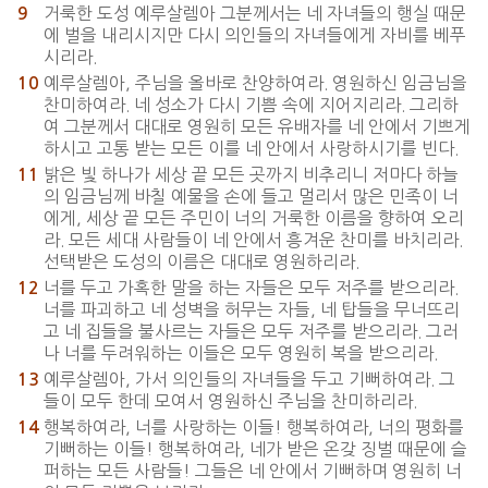
거룩한 도성 예루살렘아 그분께서는 네 자녀들의 행실 때문
9
에 벌을 내리시지만 다시 의인들의 자녀들에게 자비를 베푸
시리라.
예루살렘아, 주님을 올바로 찬양하여라. 영원하신 임금님을
10
찬미하여라. 네 성소가 다시 기쁨 속에 지어지리라. 그리하
여 그분께서 대대로 영원히 모든 유배자를 네 안에서 기쁘게
하시고 고통 받는 모든 이를 네 안에서 사랑하시기를 빈다.
밝은 빛 하나가 세상 끝 모든 곳까지 비추리니 저마다 하늘
11
의 임금님께 바칠 예물을 손에 들고 멀리서 많은 민족이 너
에게, 세상 끝 모든 주민이 너의 거룩한 이름을 향하여 오리
라. 모든 세대 사람들이 네 안에서 흥겨운 찬미를 바치리라.
선택받은 도성의 이름은 대대로 영원하리라.
너를 두고 가혹한 말을 하는 자들은 모두 저주를 받으리라.
12
너를 파괴하고 네 성벽을 허무는 자들, 네 탑들을 무너뜨리
고 네 집들을 불사르는 자들은 모두 저주를 받으리라. 그러
나 너를 두려워하는 이들은 모두 영원히 복을 받으리라.
예루살렘아, 가서 의인들의 자녀들을 두고 기뻐하여라. 그
13
들이 모두 한데 모여서 영원하신 주님을 찬미하리라.
행복하여라, 너를 사랑하는 이들! 행복하여라, 너의 평화를
14
기뻐하는 이들! 행복하여라, 네가 받은 온갖 징벌 때문에 슬
퍼하는 모든 사람들! 그들은 네 안에서 기뻐하며 영원히 너