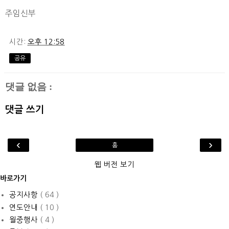
주임신부
시간:
오후 12:58
공유
댓글 없음 :
댓글 쓰기
‹
›
홈
웹 버전 보기
바로가기
공지사항
( 64 )
연도안내
( 10 )
월중행사
( 4 )