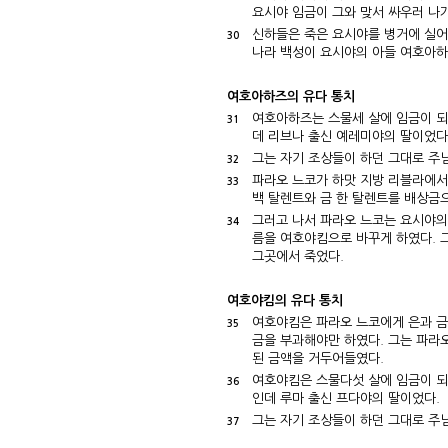
요시야 임금이 그와 맞서 싸우러 나
신하들은 죽은 요시야를 병거에 실어
30
나라 백성이 요시야의 아들 여호아하
여호아하즈의 유다 통치
여호아하즈는 스물세 살에 임금이 되
31
데 리브나 출신 예레미야의 딸이었다
그는 자기 조상들이 하던 그대로 주
32
파라오 느코가 하맛 지방 리블라에서
33
백 탈렌트와 금 한 탈렌트를 배상금
그러고 나서 파라오 느코는 요시야의
34
름을 여호야킴으로 바꾸게 하였다. 
그곳에서 죽었다.
여호야킴의 유다 통치
여호야킴은 파라오 느코에게 은과 금
35
금을 부과해야만 하였다. 그는 파라
된 금액을 거두어들였다.
여호야킴은 스물다섯 살에 임금이 되
36
인데 루마 출신 프다야의 딸이었다.
그는 자기 조상들이 하던 그대로 주
37