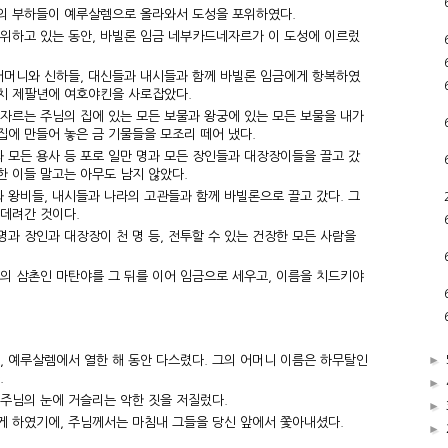
의 부하들이 예루살렘으로 올라와서 도성을 포위하였다.
위하고 있는 동안, 바빌론 임금 네부카드네자르가 이 도성에 이르렀
어머니와 신하들, 대신들과 내시들과 함께 바빌론 임금에게 항복하였
통치 제팔년에 여호야킨을 사로잡았다.
자르는 주님의 집에 있는 모든 보물과 왕궁에 있는 모든 보물을 내가
집에 만들어 놓은 금 기물들을 모조리 떼어 냈다.
 모든 용사 등 포로 일만 명과 모든 장인들과 대장장이들을 끌고 갔
한 이들 말고는 아무도 남지 않았다.
왕비들, 내시들과 나라의 고관들과 함께 바빌론으로 끌고 갔다. 그
데려간 것이다.
명과 장인과 대장장이 천 명 등, 전투할 수 있는 건장한 모든 사람을
의 삼촌인 마탄야를 그 뒤를 이어 임금으로 세우고, 이름을 치드키야
►
, 예루살렘에서 열한 해 동안 다스렸다. 그의 어머니 이름은 하무탈인
.
►
주님의 눈에 거슬리는 악한 짓을 저질렀다.
►
 하였기에, 주님께서는 마침내 그들을 당신 앞에서 쫓아내셨다.
►