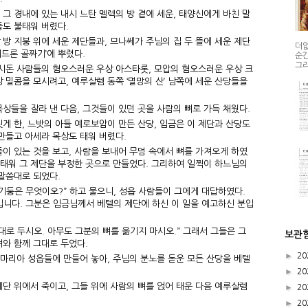
 그 경내에 있는 내시 느탄 멜렉의 방 곁에 세운, 태양신에게 바친 말
들도 불태워 버렸다.
방 지붕 위에 세운 제단들과, 므나쎄가 주님의 집 두 뜰에 세운 제단
더없
키드론 골짜기’에 뿌렸다.
순간
그리
 시돈 사람들의 혐오스러운 우상 아스타롯, 모압의 혐오스러운 우상 크
 밀콤을 모시려고, 예루살렘 동쪽 ‘멸망의 산’ 남쪽에 세운 산당들을
상들을 잘라 낸 다음, 그것들이 있던 곳을 사람의 뼈로 가득 채웠다.
게 한, 느밧의 아들 예로보암이 만든 산당, 임금은 이 제단과 산당도
만들고 아세라 목상도 태워 버렸다.
이 있는 것을 보고, 사람을 보내어 무덤 속에서 뼈를 가져오게 하였
 태워 그 제단을 부정한 곳으로 만들었다. 그리하여 일찍이 하느님의
말씀대로 되었다.
기둥은 무엇이오?” 하고 물으니, 성읍 사람들이 그에게 대답하였다.
입니다. 그분은 임금님께서 베텔의 제단에 하신 이 일을 예고하신 분입
대로 두시오. 아무도 그분의 뼈를 옮기지 마시오.” 그래서 그들은 그
보관
뼈와 함께 그대로 두었다.
►
20
마리아 성읍들에 만들어 놓아, 주님의 분노를 돋운 모든 산당을 베텔
►
20
단 위에서 죽이고, 그들 위에 사람의 뼈를 얹어 태운 다음 예루살렘
►
20
►
20