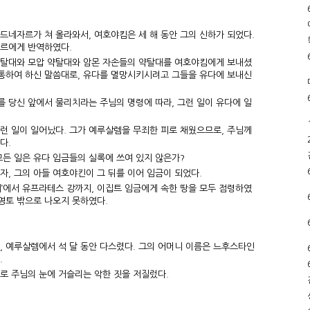
드네자르가 쳐 올라와서, 여호야킴은 세 해 동안 그의 신하가 되었다.
자르에게 반역하였다.
약탈대와 모압 약탈대와 암몬 자손들의 약탈대를 여호야킴에게 보내셨
 통하여 하신 말씀대로, 유다를 멸망시키시려고 그들을 유다에 보내신
를 당신 앞에서 물리치라는 주님의 명령에 따라, 그런 일이 유다에 일
그런 일이 일어났다. 그가 예루살렘을 무죄한 피로 채웠으므로, 주님께
다.
모든 일은 유다 임금들의 실록에 쓰여 있지 않은가?
, 그의 아들 여호야킨이 그 뒤를 이어 임금이 되었다.
내’에서 유프라테스 강까지, 이집트 임금에게 속한 땅을 모두 점령하였
영토 밖으로 나오지 못하였다.
, 예루살렘에서 석 달 동안 다스렸다. 그의 어머니 이름은 느후스타인
.
로 주님의 눈에 거슬리는 악한 짓을 저질렀다.