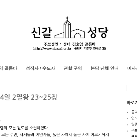
임 골롬바
성직자 / 수도자
관할 구역
본당 단체 안내
미사
4일 2열왕 23~25장
바로
공
연
다
월
렘의 모든 원로를 소집하였다.
주
 모든 주민, 사제들과 예언자들, 낮은 자에서 높은 자에 이르기까지
포