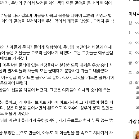
라가, 주님의 집에서 발견된 계약 책의 모든 말씀을 큰 소리로 읽어
미사
 주님을 따라 걸으며 마음을 다하고 목숨을 다하여 그분의 계명과 법
는 계약의 말씀을 실천하기로 주님 앞에서 계약을 맺었다. 그러자 온 백
월 : 
화 : 
수 : 
열의 사제들과 문지기들에게 명령하여, 주님의 성전에서 바알과 아세
들어 놓은 기물들을 모조리 끌어내게 하였다. 그는 그것들을 예루살렘
목 : 
 베텔로 가져갔다.
금 : 
과 예루살렘 둘레에 있는 산당들에서 분향하도록 내세운 우상 숭배 사
 달과 별자리들과 하늘의 모든 군대에게 분향하던 자들도 내쫓았다.
토 :
오
예루살렘 밖 ‘키드론 골짜기’로 끌어내다가, 그것을 ‘키드론 골짜기’에
일 : 
공동묘지에 뿌렸다.
오
남창들의 집들을 허물어 버렸다. 그곳은 여자들이 아세라 숭배에 쓰는
오
오
불러들이고, 게바에서 브에르 세바에 이르기까지 그 사제들이 향을 피
오
다. 성읍 대문을 들어서면서 왼쪽으로 ‘여호수아 성주의 문’이 있었는
들도 허물어 버렸다.
님의 제단에 올라가지 못하였지만, 자기 동료들과 함께 누룩 없는 빵
가장 
펫을 부정한 곳으로 만들어, 아무도 제 아들딸을 불 속으로 지나가게 하
.