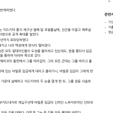
►
 반역하였다.
관련
기
지
 치드키야 통치 제구년 열째 달 초열흘날에, 전군을 이끌고 예루살
현
사방으로 공격 축대를 쌓았다.
일년까지 포위당하였다.
해지고 나라 백성에게 양식이 떨어졌다.
들은 모두 칼데아인들이 도성을 둘러싸고 있는데도, 밤을 틈타서 임금
문을 통하여 아라바 쪽으로 갔다.
예리코의 들판에서 그를 따라잡자, 그의 모든 군대는 그를 버리고 흩
라에 있는 바빌론 임금에게 데리고 올라가니, 바빌론 임금이 그에게 판
가운데 살해하고 치드키야의 두 눈을 멀게 한 뒤, 그를 청동 사슬로
네부카드네자르 제십구년에 바빌론 임금의 신하인 느부자르아단 친위대
모든 집을 태웠다. 이렇게 그는 큰 집을 모두 불태워 버렸다.