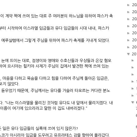
►
20
►
20
“이 계약 책에 쓰여 있는 대로 주 여러분의 하느님을 위하여 파스카 축
►
20
►
20
터 시작하여 이스라엘 임금들과 유다 임금들의 시대 내내, 파스카
►
20
►
20
 예루살렘에서 그렇게 주님을 위하여 파스카 축제를 지내게 되었다.
►
20
▼
20
►
 눈에 뜨이는 대로, 점쟁이와 영매와 수호신들과 우상들과 온갖 혐오
 하여 요시야는 힐키야 사제가 주님의 집에서 발견한 책에 쓰여 있는
►
►
, 마음을 다하고 목숨을 다하고 힘을 다하여 주님께 돌아온 임금은,
►
오지 않았다.
►
 돋우었기 때문에, 주님께서는 유다를 거슬러 타오르는 커다란 분노
►
▼
. “나는 이스라엘을 물리친 것처럼 유다도 내 앞에서 물리치겠다. 내
 이름이 여기에 있으리라고 말한 이 집도 내버리겠다.”
든 일은 유다 임금들의 실록에 쓰여 있지 않은가?
느코가 아시리아 임금을 도우려고 유프라테스 강을 향하여 올라갔다.