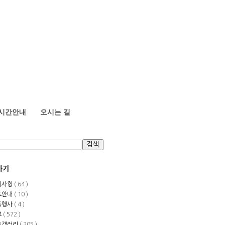
시간안내
오시는 길
가기
지사항
( 64 )
도안내
( 10 )
중행사
( 4 )
보
( 572 )
토갤러리
( 205 )