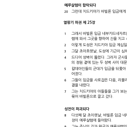
예루살렘이 함락되다
그런데 치드키야가 바빌론 임금에게
20
열왕기 하권 제 25장
그래서 바빌론 임금 네부카드네자르는
1
렘에 와서 그곳을 향하여 진을 치고 
이렇게 도성은 치드키야 임금 제십
2
그달 초아흐렛날, 도성에 기근이 심
3
드디어 성벽이 뚫렸다. 그러자 군사
4
의 정원 곁에 있는 두 성벽 사이 대
칼데아인들의 군대가 임금을 뒤쫓아 
5
어졌다.
그들이 임금을 사로잡은 다음, 리블
6
결을 내렸다.
그는 치드키야의 아들들을 그가 보는 
7
묶어 바빌론으로 끌고 갔다.
성전이 파괴되다
다섯째 달 초이렛날, 바빌론 임금 
8
장이 예루살렘에 들어왔다.
그는 주님의 집과 왕궁과 예루살렘의 
9