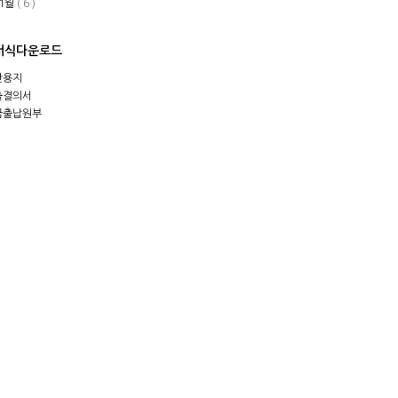
1월
( 6 )
서식다운로드
안용지
출결의서
금출납원부