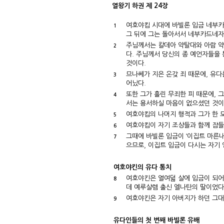
열왕기 하권 제 24장
여호야킴 시대에 바빌론 임금 네부카
1
그 뒤에 그는 돌아서서 네부카드네
주님께서는 칼데아 약탈대와 아람 
2
다. 주님께서 당신의 종 예언자들을
것이다.
므나쎄가 지은 온갖 죄 때문에, 유다
3
어났다.
또한 그가 흘린 무죄한 피 때문에, 
4
서는 용서하실 마음이 없으셨던 것이
여호야킴의 나머지 행적과 그가 한 
5
여호야킴이 자기 조상들과 함께 잠들자
6
그때에 바빌론 임금이 ‘이집트 마른
7
으므로, 이집트 임금이 다시는 자기 
여호야킨의 유다 통치
여호야킨은 열여덟 살에 임금이 되어
8
데 예루살렘 출신 엘나탄의 딸이었다
여호야킨은 자기 아버지가 하던 그대
9
유다인들의 첫 번째 바빌론 유배