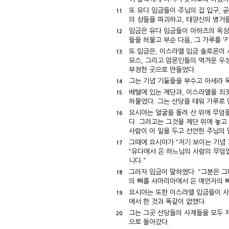
또 유다 임금들이 주님의 집 입구, 곧
11
의 상들을 파괴하고, 태양신의 병거
임금은 유다 임금들이 아하즈의 옥상 
12
들을 허물고 부순 다음, 그 가루를 ‘
또 임금은, 이스라엘 임금 솔로몬이
13
모스, 그리고 암몬인들의 역겨운 우상
부정한 곳으로 만들었다.
그는 기념 기둥들을 부수고 아세라 목
14
베텔에 있는 제단과, 이스라엘을 죄짓
15
허물었다. 그는 산당을 태워 가루로 
요시야는 얼굴을 돌려 산 위에 무덤들
16
다. 그러고는 그것을 제단 위에 놓고
사람이 이 일을 두고 선언한 주님의 
그때에 요시야가 “저기 보이는 기념 
17
“유다에서 온 하느님의 사람의 무덤
니다.”
그러자 임금이 말하였다. “그분은 그
18
의 뼈를 사마리아에서 온 예언자의 
요시야는 또한 이스라엘 임금들이 사
19
에서 한 것과 똑같이 없앴다.
그는 그곳 산당들의 사제들을 모두 제
20
으로 돌아갔다.