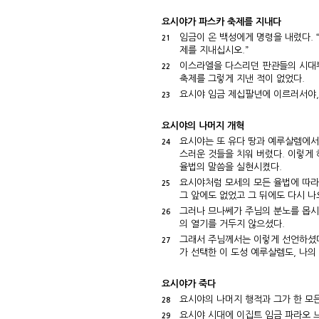
요시야가 파스카 축제를 지내다
임금이 온 백성에게 명령을 내렸다. 
21
제를 지내십시오.”
이스라엘을 다스리던 판관들의 시대부
22
축제를 그렇게 지낸 적이 없었다.
요시야 임금 제십팔년에 이르러서야,
23
요시야의 나머지 개혁
요시야는 또 유다 땅과 예루살렘에서
24
스러운 것들을 치워 버렸다. 이렇게
율법의 말씀을 실현시켰다.
요시야처럼 모세의 모든 율법에 따라
25
그 앞에도 없었고 그 뒤에도 다시 나
그러나 므나쎄가 주님의 분노를 몹시
26
의 열기를 거두지 않으셨다.
그래서 주님께서는 이렇게 선언하셨다
27
가 선택한 이 도성 예루살렘도, 나의
요시야가 죽다
요시야의 나머지 행적과 그가 한 모
28
요시야 시대에 이집트 임금 파라오 
29