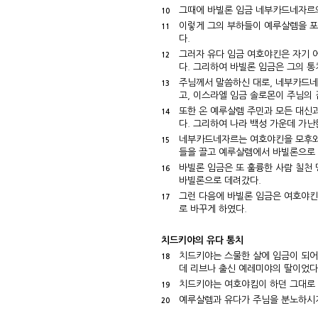
그때에 바빌론 임금 네부카드네자르
10
이렇게 그의 부하들이 예루살렘을 포
11
다.
그러자 유다 임금 여호야킨은 자기 
12
다. 그리하여 바빌론 임금은 그의 
주님께서 말씀하신 대로, 네부카드네
13
고, 이스라엘 임금 솔로몬이 주님의 
또한 온 예루살렘 주민과 모든 대신과
14
다. 그리하여 나라 백성 가운데 가난
네부카드네자르는 여호야킨을 모후와 
15
들을 끌고 예루살렘에서 바빌론으로 
바빌론 임금은 또 훌륭한 사람 칠천 
16
바빌론으로 데려갔다.
그런 다음에 바빌론 임금은 여호야킨
17
로 바꾸게 하였다.
치드키야의 유다 통치
치드키야는 스물한 살에 임금이 되어
18
데 리브나 출신 예레미야의 딸이었다
치드키야는 여호야킴이 하던 그대로 
19
예루살렘과 유다가 주님을 분노하시게
20