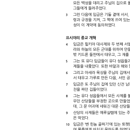
모든 백성을 데리고 주님의 집으로 올
그들에게 들려주었다.
그런 다음에 임금은 기둥 곁에 서서,
3
령과 규정을 지켜, 그 책에 쓰여 있
성이 이 계약에 동의하였다.
요시야의 종교 개혁
임금은 힐키야 대사제와 두 번째 서
4
라와 하늘의 모든 군대를 위하여 만
밖 키드론 들판에서 태우고, 그 재를
그는 또 유다 임금들이 유다 성읍들
5
제들을 내쫓았다. 또한 바알과 해와
그리고 아세라 목상을 주님의 집에서 
6
서 태우고 가루로 만든 다음, 서민 
임금은 또 주님의 집에 있던 신전 
7
천을 짜던 집들이었다.
그는 유다 성읍들에서 모든 사제를 
8
우던 산당들을 부정한 곳으로 만들었
데, 그 문 어귀에 세워진 대문 산당
산당의 사제들은 예루살렘에 있는 주
9
은 먹었다.
임금은 ‘벤 힌놈 골짜기’에 있는 토
10
여 몰록에게 바치지 못하도록 하였다