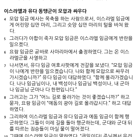
이스라엘과 유다 동맹군이 모압과 싸우다
모압 임금 메사는 목축을 하는 사람으로서, 이스라엘 임금에
4
게 어린양 십만 마리, 그리고 숫양 십만 마리의 털을 바쳐 왔
다.
그러다가 아합이 죽자 모압 임금은 이스라엘 임금에게 반란을
5
일으켰다.
요람 임금은 곧바로 사마리아에서 출정하였다. 그는 온 이스
6
라엘군을 사열하고
나서면서, 유다 임금 여호사팟에게 전갈을 보냈다. “모압 임금
7
이 나에게 반란을 일으켰습니다. 나와 함께 모압으로 싸우러
가시겠습니까?” 유다 임금이 대답하였다. “함께 올라가겠습니
다. 나나 임금님이나, 내 백성이나 임금님 백성이나, 내 군마
나 임금님 군마나 다 한편입니다.”
그러고는 그가 “어느 길로 올라가는 것이 좋겠습니까?” 하고
8
묻자, 요람 임금이 “에돔의 광야 길로 올라갑시다.” 하고 대답
하였다.
그리하여 이스라엘 임금과 유다 임금과 에돔 임금이 함께 행
9
군하였다. 그들이 이레 길을 돌아 행군하는데, 군대와 군대 뒤
를 따르는 짐승들이 마실 물이 떨어졌다.
그때에 이스라엘 임금이 말하였다. “큰일이다! 주님께서 우리
10