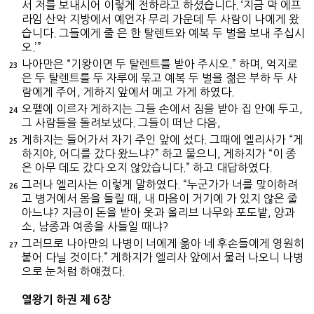
서 저를 보내시어 이렇게 전하라고 하셨습니다. ‘지금 막 에프
라임 산악 지방에서 예언자 무리 가운데 두 사람이 나에게 왔
습니다. 그들에게 줄 은 한 탈렌트와 예복 두 벌을 보내 주십시
오.’”
나아만은 “기왕이면 두 탈렌트를 받아 주시오.” 하며, 억지로
23
은 두 탈렌트를 두 자루에 묶고 예복 두 벌을 젊은 부하 두 사
람에게 주어, 게하지 앞에서 메고 가게 하였다.
오펠에 이르자 게하지는 그들 손에서 짐을 받아 집 안에 두고,
24
그 사람들을 돌려보냈다. 그들이 떠난 다음,
게하지는 들어가서 자기 주인 앞에 섰다. 그때에 엘리사가 “게
25
하지야, 어디를 갔다 왔느냐?” 하고 물으니, 게하지가 “이 종
은 아무 데도 갔다 오지 않았습니다.” 하고 대답하였다.
그러나 엘리사는 이렇게 말하였다. “누군가가 너를 맞이하려
26
고 병거에서 몸을 돌릴 때, 내 마음이 거기에 가 있지 않은 줄
아느냐? 지금이 돈을 받아 옷과 올리브 나무와 포도밭, 양과
소, 남종과 여종을 사들일 때냐?
그러므로 나아만의 나병이 너에게 옮아 네 후손들에게 영원히
27
붙어 다닐 것이다.” 게하지가 엘리사 앞에서 물러 나오니 나병
으로 눈처럼 하얘졌다.
열왕기 하권 제 6장