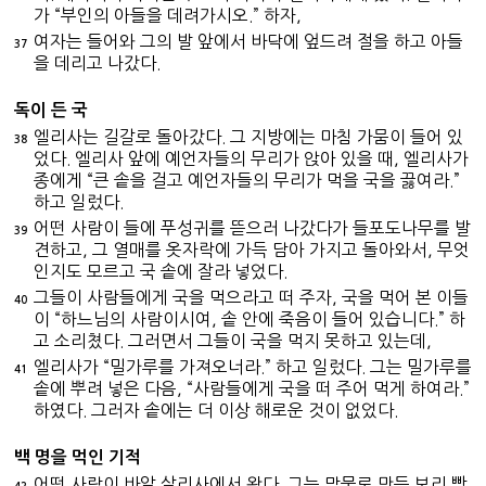
가 “부인의 아들을 데려가시오.” 하자,
여자는 들어와 그의 발 앞에서 바닥에 엎드려 절을 하고 아들
37
을 데리고 나갔다.
독이 든 국
엘리사는 길갈로 돌아갔다. 그 지방에는 마침 가뭄이 들어 있
38
었다. 엘리사 앞에 예언자들의 무리가 앉아 있을 때, 엘리사가
종에게 “큰 솥을 걸고 예언자들의 무리가 먹을 국을 끓여라.”
하고 일렀다.
어떤 사람이 들에 푸성귀를 뜯으러 나갔다가 들포도나무를 발
39
견하고, 그 열매를 옷자락에 가득 담아 가지고 돌아와서, 무엇
인지도 모르고 국 솥에 잘라 넣었다.
그들이 사람들에게 국을 먹으라고 떠 주자, 국을 먹어 본 이들
40
이 “하느님의 사람이시여, 솥 안에 죽음이 들어 있습니다.” 하
고 소리쳤다. 그러면서 그들이 국을 먹지 못하고 있는데,
엘리사가 “밀가루를 가져오너라.” 하고 일렀다. 그는 밀가루를
41
솥에 뿌려 넣은 다음, “사람들에게 국을 떠 주어 먹게 하여라.”
하였다. 그러자 솥에는 더 이상 해로운 것이 없었다.
백 명을 먹인 기적
어떤 사람이 바알 살리사에서 왔다. 그는 맏물로 만든 보리 빵