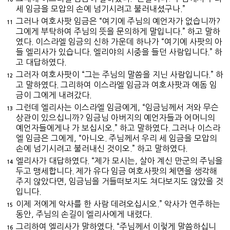
세 임금을 모압의 손에 넘기시려고 불러내셨구나.”
그러나 여호사팟 임금은 “여기에 주님의 예언자가 없습니까?
11
그에게 부탁하여 주님의 뜻을 문의하게 말입니다.” 하고 말하
였다. 이스라엘 임금의 신하 가운데 하나가 “여기에 사팟의 아
들 엘리사가 있습니다. 엘리야의 시중을 들던 사람입니다.” 하
고 대답하였다.
그러자 여호사팟이 “그는 주님의 말씀을 지닌 사람입니다.” 하
12
고 말하였다. 그리하여 이스라엘 임금과 여호사팟과 에돔 임
금이 그에게 내려갔다.
그런데 엘리사는 이스라엘 임금에게, “임금님께서 저와 무슨
13
상관이 있으십니까? 임금님 아버지의 예언자들과 어머니의
예언자들에게나 가 보십시오.” 하고 말하였다. 그러나 이스라
엘 임금은 그에게, “아니오. 주님께서 우리 세 임금을 모압의
손에 넘기시려고 불러내신 것이오.” 하고 말하였다.
엘리사가 대답하였다. “제가 모시는, 살아 계신 만군의 주님을
14
두고 맹세합니다. 제가 유다 임금 여호사팟의 체면을 생각해
주지 않았다면, 임금님을 거들떠보지도 쳐다보지도 않았을 것
입니다.
이제 저에게 악사를 한 사람 데려오십시오.” 악사가 연주하는
15
동안, 주님의 손길이 엘리사에게 내렸다.
그리하여 엘리사가 말하였다. “주님께서 이렇게 말씀하십니
16