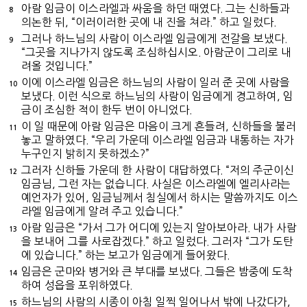
아람 임금이 이스라엘과 싸움을 하던 때였다. 그는 신하들과
8
의논한 뒤, “이러이러한 곳에 내 진을 쳐라.” 하고 일렀다.
그러나 하느님의 사람이 이스라엘 임금에게 전갈을 보냈다.
9
“그곳을 지나가지 않도록 조심하십시오. 아람군이 그리로 내
려올 것입니다.”
이에 이스라엘 임금은 하느님의 사람이 일러 준 곳에 사람을
10
보냈다. 이런 식으로 하느님의 사람이 임금에게 경고하여, 임
금이 조심한 적이 한두 번이 아니었다.
이 일 때문에 아람 임금은 마음이 크게 흔들려, 신하들을 불러
11
놓고 말하였다. “우리 가운데 이스라엘 임금과 내통하는 자가
누구인지 밝히지 못하겠소?”
그러자 신하들 가운데 한 사람이 대답하였다. “저의 주군이신
12
임금님, 그런 자는 없습니다. 사실은 이스라엘에 엘리사라는
예언자가 있어, 임금님께서 침실에서 하시는 말씀까지도 이스
라엘 임금에게 알려 주고 있습니다.”
아람 임금은 “가서 그가 어디에 있는지 알아보아라. 내가 사람
13
을 보내어 그를 사로잡겠다.” 하고 일렀다. 그러자 “그가 도탄
에 있습니다.” 하는 보고가 임금에게 들어왔다.
임금은 군마와 병거와 큰 부대를 보냈다. 그들은 밤중에 도착
14
하여 성읍을 포위하였다.
하느님의 사람의 시종이 아침 일찍 일어나서 밖에 나갔다가,
15