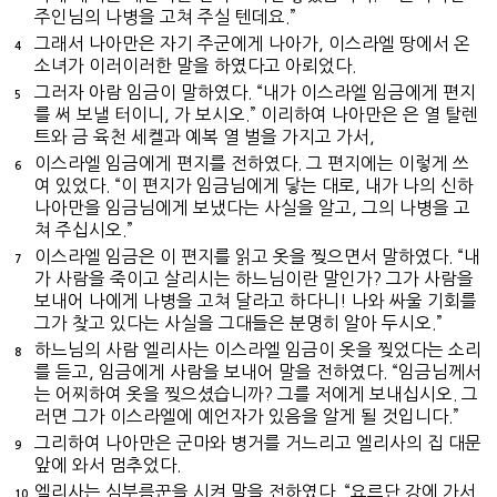
주인님의 나병을 고쳐 주실 텐데요.”
그래서 나아만은 자기 주군에게 나아가, 이스라엘 땅에서 온
4
소녀가 이러이러한 말을 하였다고 아뢰었다.
그러자 아람 임금이 말하였다. “내가 이스라엘 임금에게 편지
5
를 써 보낼 터이니, 가 보시오.” 이리하여 나아만은 은 열 탈렌
트와 금 육천 세켈과 예복 열 벌을 가지고 가서,
이스라엘 임금에게 편지를 전하였다. 그 편지에는 이렇게 쓰
6
여 있었다. “이 편지가 임금님에게 닿는 대로, 내가 나의 신하
나아만을 임금님에게 보냈다는 사실을 알고, 그의 나병을 고
쳐 주십시오.”
이스라엘 임금은 이 편지를 읽고 옷을 찢으면서 말하였다. “내
7
가 사람을 죽이고 살리시는 하느님이란 말인가? 그가 사람을
보내어 나에게 나병을 고쳐 달라고 하다니! 나와 싸울 기회를
그가 찾고 있다는 사실을 그대들은 분명히 알아 두시오.”
하느님의 사람 엘리사는 이스라엘 임금이 옷을 찢었다는 소리
8
를 듣고, 임금에게 사람을 보내어 말을 전하였다. “임금님께서
는 어찌하여 옷을 찢으셨습니까? 그를 저에게 보내십시오. 그
러면 그가 이스라엘에 예언자가 있음을 알게 될 것입니다.”
그리하여 나아만은 군마와 병거를 거느리고 엘리사의 집 대문
9
앞에 와서 멈추었다.
엘리사는 심부름꾼을 시켜 말을 전하였다. “요르단 강에 가서
10