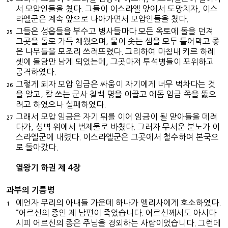
서 모압인들을 쳤다. 그들이 이스라엘 앞에서 도망치자, 이스
라엘군은 계속 앞으로 나아가면서 모압인들을 쳤다.
그들은 성읍들을 부수고 병사들마다 모든 옥토에 돌을 던져
25
그곳을 돌로 가득 채웠으며, 물이 솟는 샘을 모두 틀어막고 좋
은 나무들을 모조리 쓰러뜨렸다. 그리하여 마침내 키르 하레
셋에 돌담만 남게 되었는데, 그곳마저 투석병들이 포위하고
공격하였다.
그렇게 되자 모압 임금은 싸움이 자기에게 너무 벅차다는 것
26
을 알고, 칼 쓰는 군사 칠백 명을 이끌고 에돔 임금 쪽을 뚫으
려고 하였으나 실패하였다.
그래서 모압 임금은 자기 뒤를 이어 임금이 될 맏아들을 데려
27
다가, 성벽 위에서 번제물로 바쳤다. 그러자 무서운 분노가 이
스라엘군에 내렸다. 이스라엘군은 그곳에서 철수하여 본국으
로 돌아갔다.
열왕기 하권 제 4장
과부의 기름병
예언자 무리의 아내들 가운데 하나가 엘리사에게 호소하였다.
1
“어르신의 종인 제 남편이 죽었습니다. 어르신께서도 아시다
시피 어르신의 종은 주님을 경외하는 사람이었습니다. 그런데