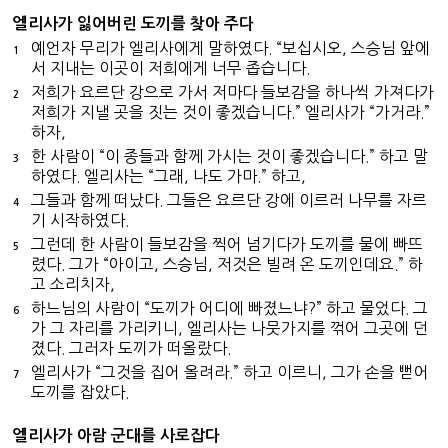
엘리사가 잃어버린 도끼를 찾아 주다
예언자 무리가 엘리사에게 말하였다. “보십시오, 스승님 앞에
1
서 지내는 이곳이 저희에게 너무 좁습니다.
저희가 요르단 강으로 가서 저마다 들보감을 하나씩 가져다가
2
저희가 지낼 곳을 짓는 것이 좋겠습니다.” 엘리사가 “가거라.”
하자,
한 사람이 “이 종들과 함께 가시는 것이 좋겠습니다.” 하고 말
3
하였다. 엘리사는 “그래, 나도 가마.” 하고,
그들과 함께 떠났다. 그들은 요르단 강에 이르러 나무를 자르
4
기 시작하였다.
그런데 한 사람이 들보감을 찍어 넘기다가 도끼를 물에 빠뜨
5
렸다. 그가 “아이고, 스승님, 저것은 빌려 온 도끼인데요.” 하
고 소리치자,
하느님의 사람이 “도끼가 어디에 빠졌느냐?” 하고 물었다. 그
6
가 그 자리를 가리키니, 엘리사는 나뭇가지를 꺾어 그곳에 던
졌다. 그러자 도끼가 떠올랐다.
엘리사가 “그것을 집어 올려라.” 하고 이르니, 그가 손을 뻗어
7
도끼를 잡았다.
엘리사가 아람 군대를 사로잡다