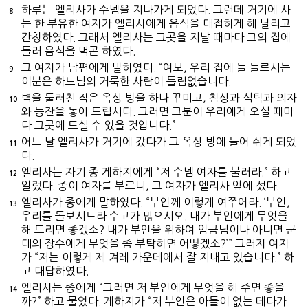
하루는 엘리사가 수넴을 지나가게 되었다. 그런데 거기에 사
8
는 한 부유한 여자가 엘리사에게 음식을 대접하게 해 달라고
간청하였다. 그래서 엘리사는 그곳을 지날 때마다 그의 집에
들러 음식을 먹곤 하였다.
그 여자가 남편에게 말하였다. “여보, 우리 집에 늘 들르시는
9
이분은 하느님의 거룩한 사람이 틀림없습니다.
벽을 둘러친 작은 옥상 방을 하나 꾸미고, 침상과 식탁과 의자
10
와 등잔을 놓아 드립시다. 그러면 그분이 우리에게 오실 때마
다 그곳에 드실 수 있을 것입니다.”
어느 날 엘리사가 거기에 갔다가 그 옥상 방에 들어 쉬게 되었
11
다.
엘리사는 자기 종 게하지에게 “저 수넴 여자를 불러라.” 하고
12
일렀다. 종이 여자를 부르니, 그 여자가 엘리사 앞에 섰다.
엘리사가 종에게 말하였다. “부인께 이렇게 여쭈어라. ‘부인,
13
우리를 돌보시느라 수고가 많으시오. 내가 부인에게 무엇을
해 드리면 좋겠소? 내가 부인을 위하여 임금님이나 아니면 군
대의 장수에게 무엇을 좀 부탁하면 어떻겠소?’” 그러자 여자
가 “저는 이렇게 제 겨레 가운데에서 잘 지내고 있습니다.” 하
고 대답하였다.
엘리사는 종에게 “그러면 저 부인에게 무엇을 해 주면 좋을
14
까?” 하고 물었다. 게하지가 “저 부인은 아들이 없는 데다가