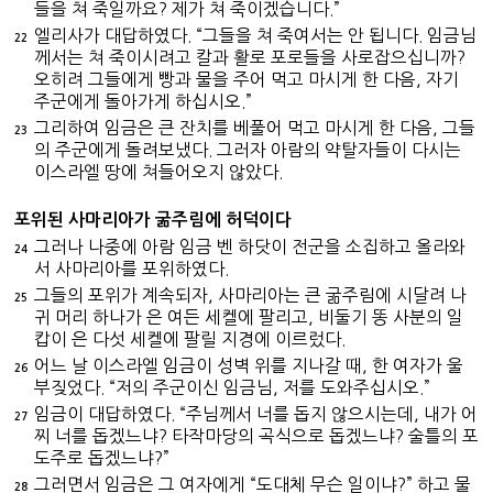
들을 쳐 죽일까요? 제가 쳐 죽이겠습니다.”
엘리사가 대답하였다. “그들을 쳐 죽여서는 안 됩니다. 임금님
22
께서는 쳐 죽이시려고 칼과 활로 포로들을 사로잡으십니까?
오히려 그들에게 빵과 물을 주어 먹고 마시게 한 다음, 자기
주군에게 돌아가게 하십시오.”
그리하여 임금은 큰 잔치를 베풀어 먹고 마시게 한 다음, 그들
23
의 주군에게 돌려보냈다. 그러자 아람의 약탈자들이 다시는
이스라엘 땅에 쳐들어오지 않았다.
포위된 사마리아가 굶주림에 허덕이다
그러나 나중에 아람 임금 벤 하닷이 전군을 소집하고 올라와
24
서 사마리아를 포위하였다.
그들의 포위가 계속되자, 사마리아는 큰 굶주림에 시달려 나
25
귀 머리 하나가 은 여든 세켈에 팔리고, 비둘기 똥 사분의 일
캅이 은 다섯 세켈에 팔릴 지경에 이르렀다.
어느 날 이스라엘 임금이 성벽 위를 지나갈 때, 한 여자가 울
26
부짖었다. “저의 주군이신 임금님, 저를 도와주십시오.”
임금이 대답하였다. “주님께서 너를 돕지 않으시는데, 내가 어
27
찌 너를 돕겠느냐? 타작마당의 곡식으로 돕겠느냐? 술틀의 포
도주로 돕겠느냐?”
그러면서 임금은 그 여자에게 “도대체 무슨 일이냐?” 하고 물
28