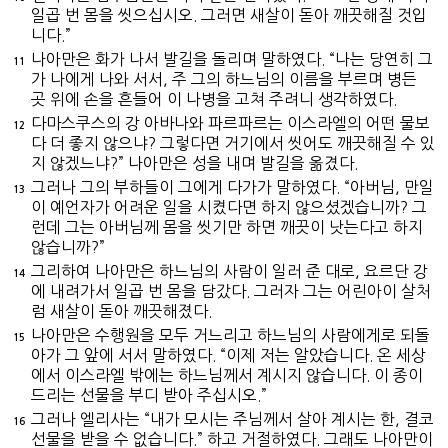
일곱 번 몸을 씻으십시오. 그러면 새살이 돋아 깨끗해질 것입
니다.”
나아만은 화가 나서 발길을 돌리며 말하였다. “나는 당연히 그
11
가 나에게 나와 서서, 주 그의 하느님의 이름을 부르며 병든
곳 위에 손을 흔들어 이 나병을 고쳐 주려니 생각하였다.
다마스쿠스의 강 아바나와 파르파르는 이스라엘의 어떤 물보
12
다 더 좋지 않으냐? 그렇다면 거기에서 씻어도 깨끗해질 수 있
지 않겠느냐?” 나아만은 성을 내며 발길을 옮겼다.
그러나 그의 부하들이 그에게 다가가 말하였다. “아버님, 만일
13
이 예언자가 어려운 일을 시켰다면 하지 않으셨겠습니까? 그
런데 그는 아버님께 몸을 씻기만 하면 깨끗이 낫는다고 하지
않습니까?”
그리하여 나아만은 하느님의 사람이 일러 준 대로, 요르단 강
14
에 내려가서 일곱 번 몸을 담갔다. 그러자 그는 어린아이 살처
럼 새살이 돋아 깨끗해졌다.
나아만은 수행원을 모두 거느리고 하느님의 사람에게로 되돌
15
아가 그 앞에 서서 말하였다. “이제 저는 알았습니다. 온 세상
에서 이스라엘 밖에는 하느님께서 계시지 않습니다. 이 종이
드리는 선물을 부디 받아 주십시오.”
그러나 엘리사는 “내가 모시는 주님께서 살아 계시는 한, 결코
16
선물을 받을 수 없습니다.” 하고 거절하였다. 그래도 나아만이