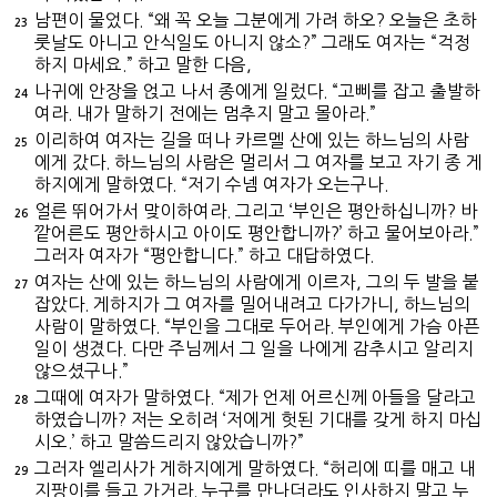
남편이 물었다. “왜 꼭 오늘 그분에게 가려 하오? 오늘은 초하
23
룻날도 아니고 안식일도 아니지 않소?” 그래도 여자는 “걱정
하지 마세요.” 하고 말한 다음,
나귀에 안장을 얹고 나서 종에게 일렀다. “고삐를 잡고 출발하
24
여라. 내가 말하기 전에는 멈추지 말고 몰아라.”
이리하여 여자는 길을 떠나 카르멜 산에 있는 하느님의 사람
25
에게 갔다. 하느님의 사람은 멀리서 그 여자를 보고 자기 종 게
하지에게 말하였다. “저기 수넴 여자가 오는구나.
얼른 뛰어가서 맞이하여라. 그리고 ‘부인은 평안하십니까? 바
26
깥어른도 평안하시고 아이도 평안합니까?’ 하고 물어보아라.”
그러자 여자가 “평안합니다.” 하고 대답하였다.
여자는 산에 있는 하느님의 사람에게 이르자, 그의 두 발을 붙
27
잡았다. 게하지가 그 여자를 밀어내려고 다가가니, 하느님의
사람이 말하였다. “부인을 그대로 두어라. 부인에게 가슴 아픈
일이 생겼다. 다만 주님께서 그 일을 나에게 감추시고 알리지
않으셨구나.”
그때에 여자가 말하였다. “제가 언제 어르신께 아들을 달라고
28
하였습니까? 저는 오히려 ‘저에게 헛된 기대를 갖게 하지 마십
시오.’ 하고 말씀드리지 않았습니까?”
그러자 엘리사가 게하지에게 말하였다. “허리에 띠를 매고 내
29
지팡이를 들고 가거라. 누구를 만나더라도 인사하지 말고 누