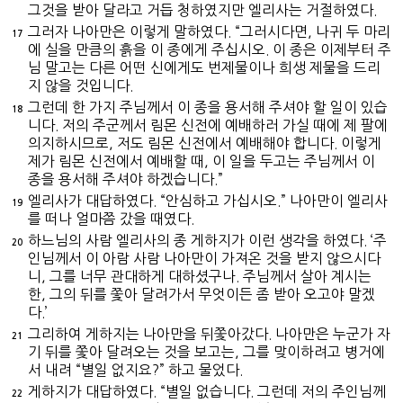
그것을 받아 달라고 거듭 청하였지만 엘리사는 거절하였다.
그러자 나아만은 이렇게 말하였다. “그러시다면, 나귀 두 마리
17
에 실을 만큼의 흙을 이 종에게 주십시오. 이 종은 이제부터 주
님 말고는 다른 어떤 신에게도 번제물이나 희생 제물을 드리
지 않을 것입니다.
그런데 한 가지 주님께서 이 종을 용서해 주셔야 할 일이 있습
18
니다. 저의 주군께서 림몬 신전에 예배하러 가실 때에 제 팔에
의지하시므로, 저도 림몬 신전에서 예배해야 합니다. 이렇게
제가 림몬 신전에서 예배할 때, 이 일을 두고는 주님께서 이
종을 용서해 주셔야 하겠습니다.”
엘리사가 대답하였다. “안심하고 가십시오.” 나아만이 엘리사
19
를 떠나 얼마쯤 갔을 때였다.
하느님의 사람 엘리사의 종 게하지가 이런 생각을 하였다. ‘주
20
인님께서 이 아람 사람 나아만이 가져온 것을 받지 않으시다
니, 그를 너무 관대하게 대하셨구나. 주님께서 살아 계시는
한, 그의 뒤를 쫓아 달려가서 무엇이든 좀 받아 오고야 말겠
다.’
그리하여 게하지는 나아만을 뒤쫓아갔다. 나아만은 누군가 자
21
기 뒤를 쫓아 달려오는 것을 보고는, 그를 맞이하려고 병거에
서 내려 “별일 없지요?” 하고 물었다.
게하지가 대답하였다. “별일 없습니다. 그런데 저의 주인님께
22