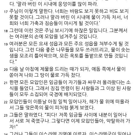
다. ‘말라 버린 이 시내에 웅덩이를 많이 파라.
주님이 이렇게 말한다. 너희는 바람도 보지 못하고 비도 보지
17
못할 것이다. 그러나 말라 버린 이 시내에 물이 가득 차서, 너
희와 너희 가축과 짐승들이 마시게 될 것이다.’
그런데 이런 것은 주님 보시기에 하찮은 일입니다. 그분께서
18
는 여러분의 손에 모압을 넘겨주실 것입니다.
여러분은 모든 요새 성읍과 모든 주요 성읍을 쳐부수게 될 것
19
입니다. 그런 다음 좋은 나무들을 모두 쓰러뜨리고, 물이 솟는
샘을 모조리 틀어막으며, 모든 옥토를 돌밭으로 만들 것입니
다.”
다음 날 아침에 제물을 드리는 때가 되자, 에돔 쪽에서 물이
20
쏟아져 나와 그 땅이 물로 가득 찼다.
한편 모든 모압인은 임금들이 자기들과 싸우러 올라왔다는 소
21
식을 들었다. 그래서 징집 연령이 된 사람들과 그 이상 된 사람
들이 모두 소집되어 국경에 배치되었다.
모압인들이 이튿날 아침 일찍 일어나자, 해가 물 위에 떠올라
22
서 그들 맞은쪽의 물이 피처럼 붉게 보였다.
그들은 말하였다. “피다! 저쪽 임금들 사이에 내분이 일어나
23
서 서로 쳐 죽였구나. 그렇다면 이제 모압인들아, 약탈하러 가
자!”
그러나 그들이 이스라엘 진영에 이르자, 이스라엘군이 일어나
24