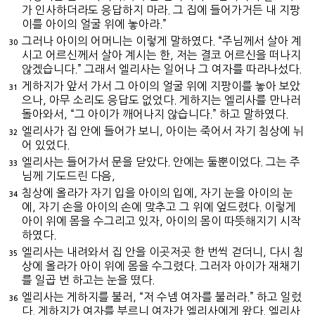
가 인사하더라도 응답하지 마라. 그 집에 들어가거든 내 지팡
이를 아이의 얼굴 위에 놓아라.”
그러나 아이의 어머니는 이렇게 말하였다. “주님께서 살아 계
30
시고 어르신께서 살아 계시는 한, 저는 결코 어르신을 떠나지
않겠습니다.” 그래서 엘리사는 일어나 그 여자를 따라나섰다.
게하지가 앞서 가서 그 아이의 얼굴 위에 지팡이를 놓아 보았
31
으나, 아무 소리도 응답도 없었다. 게하지는 엘리사를 만나러
돌아와서, “그 아이가 깨어나지 않습니다.” 하고 말하였다.
엘리사가 집 안에 들어가 보니, 아이는 죽어서 자기 침상에 뉘
32
어 있었다.
엘리사는 들어가서 문을 닫았다. 안에는 둘뿐이었다. 그는 주
33
님께 기도드린 다음,
침상에 올라가 자기 입을 아이의 입에, 자기 눈을 아이의 눈
34
에, 자기 손을 아이의 손에 맞추고 그 위에 엎드렸다. 이렇게
아이 위에 몸을 수그리고 있자, 아이의 몸이 따뜻해지기 시작
하였다.
엘리사는 내려와서 집 안을 이곳저곳 한 번씩 걷더니, 다시 침
35
상에 올라가 아이 위에 몸을 수그렸다. 그러자 아이가 재채기
를 일곱 번 하고는 눈을 떴다.
엘리사는 게하지를 불러, “저 수넴 여자를 불러라.” 하고 일렀
36
다. 게하지가 여자를 부르니 여자가 엘리사에게 왔다. 엘리사