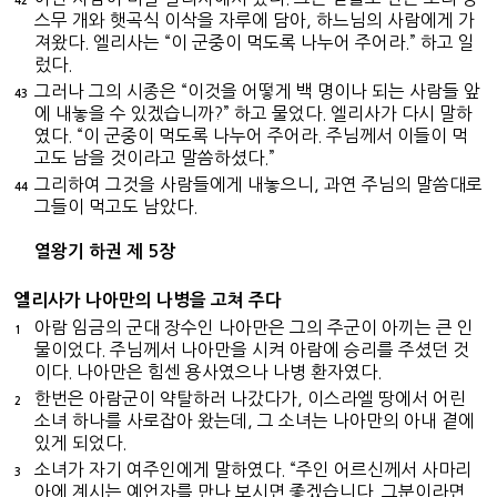
42
스무 개와 햇곡식 이삭을 자루에 담아, 하느님의 사람에게 가
져왔다. 엘리사는 “이 군중이 먹도록 나누어 주어라.” 하고 일
렀다.
그러나 그의 시종은 “이것을 어떻게 백 명이나 되는 사람들 앞
43
에 내놓을 수 있겠습니까?” 하고 물었다. 엘리사가 다시 말하
였다. “이 군중이 먹도록 나누어 주어라. 주님께서 이들이 먹
고도 남을 것이라고 말씀하셨다.”
그리하여 그것을 사람들에게 내놓으니, 과연 주님의 말씀대로
44
그들이 먹고도 남았다.
열왕기 하권 제 5장
엘리사가 나아만의 나병을 고쳐 주다
아람 임금의 군대 장수인 나아만은 그의 주군이 아끼는 큰 인
1
물이었다. 주님께서 나아만을 시켜 아람에 승리를 주셨던 것
이다. 나아만은 힘센 용사였으나 나병 환자였다.
한번은 아람군이 약탈하러 나갔다가, 이스라엘 땅에서 어린
2
소녀 하나를 사로잡아 왔는데, 그 소녀는 나아만의 아내 곁에
있게 되었다.
소녀가 자기 여주인에게 말하였다. “주인 어르신께서 사마리
3
아에 계시는 예언자를 만나 보시면 좋겠습니다. 그분이라면